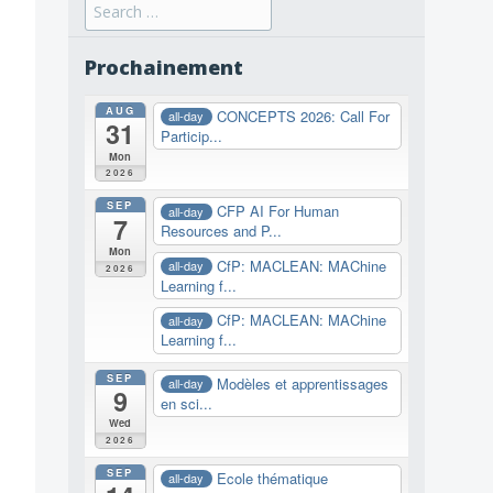
Search
for:
Prochainement
AUG
CONCEPTS 2026: Call For
all-day
31
Particip...
Mon
2026
SEP
CFP AI For Human
all-day
7
Resources and P...
Mon
CfP: MACLEAN: MAChine
all-day
2026
Learning f...
CfP: MACLEAN: MAChine
all-day
Learning f...
SEP
Modèles et apprentissages
all-day
9
en sci...
Wed
2026
SEP
Ecole thématique
all-day