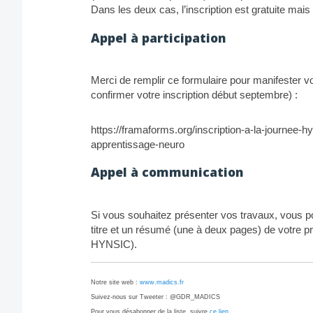
Dans les deux cas, l’inscription est gratuite mais 
Appel à participation
Merci de remplir ce formulaire pour manifester v
confirmer votre inscription début septembre) :
https://framaforms.org/inscription-a-la-journee-
apprentissage-neuro
Appel à communication
Si vous souhaitez présenter vos travaux, vous p
titre et un résumé (une à deux pages) de votre pr
HYNSIC).
Notre site web :
www.madics.fr
Suivez-nous sur Tweeter : @GDR_MADICS
Pour vous désabonner de la liste, suivre
ce lien
.