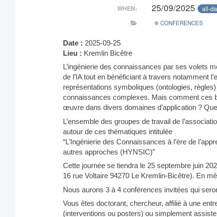
25/09/2025
all-d
WHEN:
CONFERENCES
Date :
2025-09-25
Lieu :
Kremlin Bicêtre
L’ingénierie des connaissances par ses volets modé
de l’IA tout en bénéficiant à travers notamment l
représentations symboliques (ontologies, règles
connaissances complexes. Mais comment ces béné
œuvre dans divers domaines d’application ? Quels
L’ensemble des groupes de travail de l’associatio
autour de ces thématiques intitulée
“L’Ingénierie des Connaissances à l’ère de l’ap
autres approches (HYNSIC)”
Cette journée se tiendra le 25 septembre juin 20
16 rue Voltaire 94270 Le Kremlin-Bicêtre). En métro
Nous aurons 3 à 4 conférences invitées qui sero
Vous êtes doctorant, chercheur, affilié à une ent
(interventions ou posters) ou simplement assist