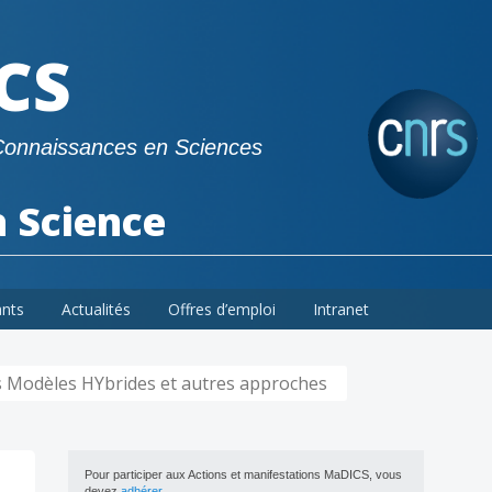
CS
Connaissances en Sciences
a Science
ants
Actualités
Offres d’emploi
Intranet
es Modèles HYbrides et autres approches
Pour participer aux Actions et manifestations MaDICS, vous
devez
adhérer