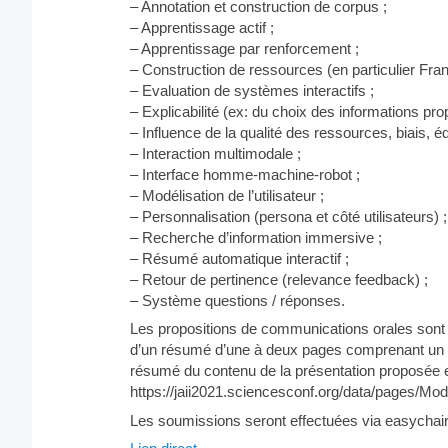
– Annotation et construction de corpus ;
– Apprentissage actif ;
– Apprentissage par renforcement ;
– Construction de ressources (en particulier Fra
– Evaluation de systèmes interactifs ;
– Explicabilité (ex: du choix des informations p
– Influence de la qualité des ressources, biais, équ
– Interaction multimodale ;
– Interface homme-machine-robot ;
– Modélisation de l’utilisateur ;
– Personnalisation (persona et côté utilisateurs) ;
– Recherche d’information immersive ;
– Résumé automatique interactif ;
– Retour de pertinence (relevance feedback) ;
– Système questions / réponses.
Les propositions de communications orales sont 
d’un résumé d’une à deux pages comprenant un titr
résumé du contenu de la présentation proposée en 
https://jaii2021.sciencesconf.org/data/pages/
Les soumissions seront effectuées via easychair