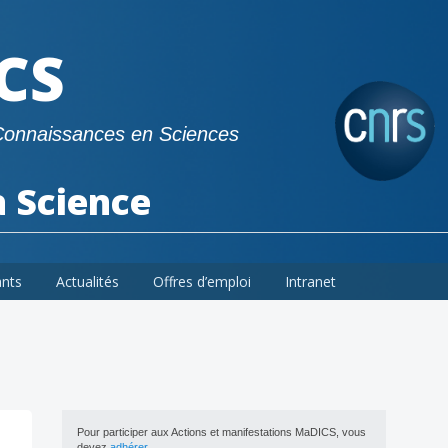
CS
Connaissances en Sciences
a Science
ants
Actualités
Offres d’emploi
Intranet
Pour participer aux Actions et manifestations MaDICS, vous
devez
adhérer