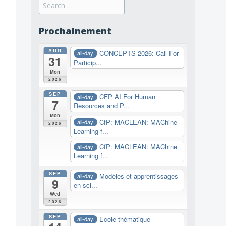
Search
for:
Prochainement
AUG
CONCEPTS 2026: Call For
all-day
31
Particip...
Mon
2026
SEP
CFP AI For Human
all-day
7
Resources and P...
Mon
CfP: MACLEAN: MAChine
all-day
2026
Learning f...
CfP: MACLEAN: MAChine
all-day
Learning f...
SEP
Modèles et apprentissages
all-day
9
en sci...
Wed
2026
SEP
Ecole thématique
all-day