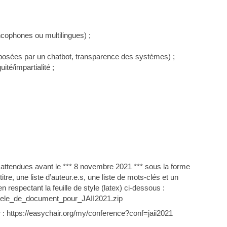
ncophones ou multilingues) ;
roposées par un chatbot, transparence des systèmes) ;
ité/impartialité ;
attendues avant le *** 8 novembre 2021 *** sous la forme
e, une liste d’auteur.e.s, une liste de mots-clés et un
respectant la feuille de style (latex) ci-dessous :
Modele_de_document_pour_JAII2021.zip
 : https://easychair.org/my/conference?conf=jaii2021