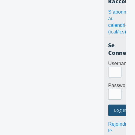
Raccourc
S’abonner
au
calendrier
(ical/ics)
Se
Connecte
Username
Password
Rejoindre
le