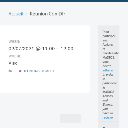
Skip
to
Accueil
Réunion ComDIr
content
Pour
participer
aux
WHEN:
Actions
02/07/2021 @ 11:00 – 12:00
et
manifestations
WHERE:
MaDICS,
Visio
vous
devez
RÉUNIONS COMDIR
adhérer
In order
to
participate
in
MaDICS
Actions
Post
and
Events,
navigation
you
have to
register