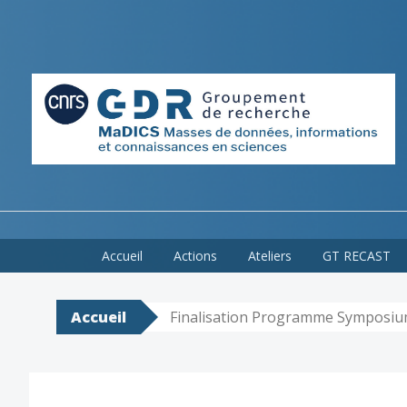
Skip
Accueil
Actions
Ateliers
GT RECAST
to
content
Accueil
Finalisation Programme Symposi