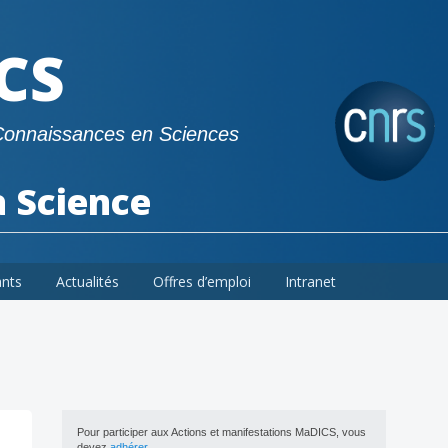
CS
Connaissances en Sciences
a Science
ants
Actualités
Offres d’emploi
Intranet
Pour participer aux Actions et manifestations MaDICS, vous
devez
adhérer