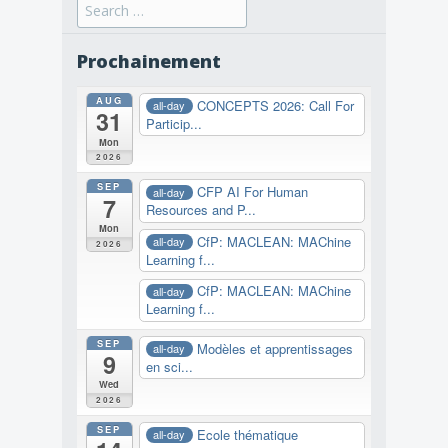
Search
for:
Prochainement
AUG
CONCEPTS 2026: Call For
all-day
31
Particip...
Mon
2026
SEP
CFP AI For Human
all-day
7
Resources and P...
Mon
CfP: MACLEAN: MAChine
all-day
2026
Learning f...
CfP: MACLEAN: MAChine
all-day
Learning f...
SEP
Modèles et apprentissages
all-day
9
en sci...
Wed
2026
SEP
Ecole thématique
all-day