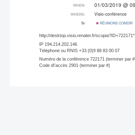
01/03/2019 @ 09
WHEN:
Visio-conférence
WHERE:
RÉUNIONS COMDIR
http://desktop.visio.renater.fr/scopia?ID=722171
IP 194.214.202.146
Téléphone ou RNIS +33 (0)9 88 83 00 07
Numéro de la conférence 722171 (terminer par #
Code d\’accès 2901 (terminer par #)
Post
navigation