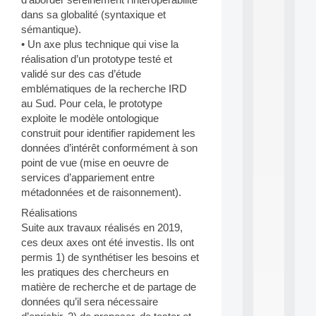
a
n
dans sa globalité (syntaxique et
d
sémantique).
P
• Un axe plus technique qui vise la
.
réalisation d’un prototype testé et
.
validé sur des cas d’étude
.
emblématiques de la recherche IRD
all
au Sud. Pour cela, le prototype
da
exploite le modèle ontologique
C
construit pour identifier rapidement les
f
P
données d’intérêt conformément à son
:
point de vue (mise en oeuvre de
M
services d’appariement entre
A
métadonnées et de raisonnement).
C
L
Réalisations
E
Suite aux travaux réalisés en 2019,
A
ces deux axes ont été investis. Ils ont
N
permis 1) de synthétiser les besoins et
:
les pratiques des chercheurs en
M
A
matière de recherche et de partage de
C
données qu’il sera nécessaire
h