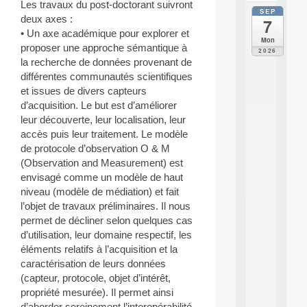
Les travaux du post-doctorant suivront
SEP
all
deux axes :
7
da
• Un axe académique pour explorer et
C
Mon
proposer une approche sémantique à
F
2026
P
la recherche de données provenant de
A
différentes communautés scientifiques
I
et issues de divers capteurs
F
d’acquisition. Le but est d’améliorer
o
leur découverte, leur localisation, leur
r
accès puis leur traitement. Le modèle
H
u
de protocole d’observation O & M
m
(Observation and Measurement) est
a
envisagé comme un modèle de haut
n
niveau (modèle de médiation) et fait
R
l’objet de travaux préliminaires. Il nous
e
permet de décliner selon quelques cas
s
o
d’utilisation, leur domaine respectif, les
u
éléments relatifs à l’acquisition et la
r
caractérisation de leurs données
c
(capteur, protocole, objet d’intérêt,
e
propriété mesurée). Il permet ainsi
s
d’aborder sereinement l’interopérabilité