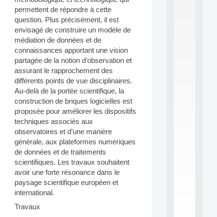
S
permettent de répondre à cette
2
question. Plus précisément, il est
0
envisagé de construire un modèle de
2
médiation de données et de
6
connaissances apportant une vision
:
C
partagée de la notion d’observation et
a
assurant le rapprochement des
l
différents points de vue disciplinaires.
l
Au-delà de la portée scientifique, la
F
construction de briques logicielles est
o
proposée pour améliorer les dispositifs
r
P
techniques associés aux
a
observatoires et d’une manière
r
générale, aux plateformes numériques
t
de données et de traitements
i
scientifiques. Les travaux souhaitent
c
avoir une forte résonance dans le
i
p
paysage scientifique européen et
.
international.
.
Travaux
.