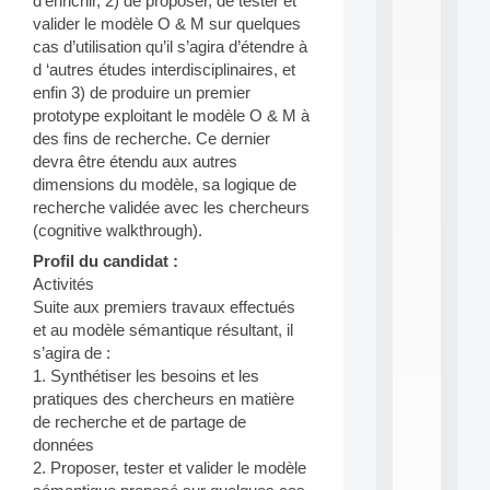
d’enrichir, 2) de proposer, de tester et
i
valider le modèle O & M sur quelques
n
cas d’utilisation qu’il s’agira d’étendre à
e
d ‘autres études interdisciplinaires, et
L
e
enfin 3) de produire un premier
a
prototype exploitant le modèle O & M à
r
des fins de recherche. Ce dernier
n
devra être étendu aux autres
i
dimensions du modèle, sa logique de
n
recherche validée avec les chercheurs
g
f
(cognitive walkthrough).
.
Profil du candidat :
.
Activités
.
Suite aux premiers travaux effectués
all
et au modèle sémantique résultant, il
da
s’agira de :
C
1. Synthétiser les besoins et les
f
P
pratiques des chercheurs en matière
:
de recherche et de partage de
M
données
A
2. Proposer, tester et valider le modèle
C