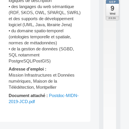
logiques de description
SEP
all
9
• des langages du web sémantique
da
M
(RDF, SKOS, OWL, SPARQL, SWRL)
Wed
o
et des supports de développement
2026
d
logiciel (UML, Java, librairie Jena)
è
• du domaine spatio-temporel
l
(ontologies temporelle et spatiale,
e
normes de métadonnées)
s
e
• de la gestion de données (SGBD,
t
SQL notamment
a
PostgreSQL/PostGIS)
p
p
Adresse d’emploi :
r
Mission Infrastructures et Données
e
numériques, Maison de la
n
Télédétection, Montpellier
t
i
Document attaché :
Postdoc-MIDN-
s
2019-JCD.pdf
s
a
g
e
s