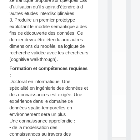
sémantique proposé sur quelques cas
L
d’utilisation qu’il s’agira d’étendre à d
E
A
‘autres études interdisciplinaires,
N
3. Produire un premier prototype
:
exploitant le modèle sémantique à des
M
fins de découverte des données. Ce
A
dernier devra être étendu aux autres
C
dimensions du modèle, sa logique de
h
i
recherche validée avec les chercheurs
n
(cognitive walkthrough).
e
Formation et compétences requises
L
e
:
a
Doctorat en informatique. Une
r
spécialité en ingénierie des données et
n
des connaissances est exigée. Une
i
expérience dans le domaine de
n
données spatio-temporelles en
g
f
environnement sera un plus
.
Une connaissance approfondie :
.
• de la modélisation des
.
connaissances au travers des