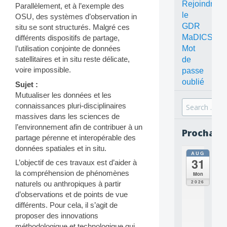
Rejoindre
Parallèlement, et à l’exemple des
le
OSU, des systèmes d’observation in
GDR
situ se sont structurés. Malgré ces
MaDICS
différents dispositifs de partage,
Mot
l’utilisation conjointe de données
satellitaires et in situ reste délicate,
de
voire impossible.
passe
oublié
Sujet :
Mutualiser les données et les
Search
connaissances pluri-disciplinaires
for:
massives dans les sciences de
l’environnement afin de contribuer à un
Prochain
partage pérenne et interopérable des
données spatiales et in situ.
AUG
all
31
L’objectif de ces travaux est d’aider à
da
C
la compréhension de phénomènes
Mon
O
2026
naturels ou anthropiques à partir
N
d’observations et de points de vue
C
différents. Pour cela, il s’agit de
E
proposer des innovations
P
T
méthodologique et technologique qui