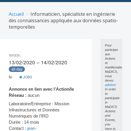
Skip
to
Accueil
Informaticien, spécialiste en ingénierie
content
des connaissances appliquée aux données spatio-
temporelles
Pour
participer
aux
WHEN:
Actions
13/02/2020 – 14/02/2020
et
manifestations
all-day
MaDICS,
vous
JOBS
devez
adhérer
Annonce en lien avec l’Action/le
In order
to
Réseau :
aucun
participate
in
Laboratoire/Entreprise : Mission
MaDICS
Infrastructures et Données
Actions
Numériques de l’IRD
and
Events,
Durée : 14 mois
you
Contact :
jean-
have to