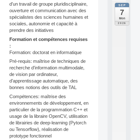
d’un travail de groupe pluridisciplinaire,
SEP
all
7
ouverture et communication avec des
da
C
spécialistes des sciences humaines et
Mon
F
sociales, autonomie et capacité à
2026
P
prendre des initiatives
A
I
Formation et compétences requises
F
:
o
Formation: doctorat en informatique
r
Pré-requis: maîtrise de techniques de
H
u
recherche d’information multimodale,
m
de vision par ordinateur,
a
d’apprentissage automatique, des
n
bonnes notions des outils de TAL
R
e
Compétences: maîtrise des
s
environnements de développement, en
o
particulier de la programmation C++ et
u
usage de la libraire OpenCV, utilisation
r
de librairies de deep-learning (Pytorch
c
e
ou Tensorflow), réalisation de
s
prototype fonctionnel