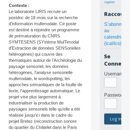
register
Contexte :
Le laboratoire LIRIS recrute un
Raccourc
postdoc de 18 mois sur la recherche
d’information multimodale. Ce poste
S’abonner
est destiné à rejoindre un programme
au
de prématuration du CNRS
calendrier
SYMTESENS (SYstème MulTimodal
(ical/ics)
d’Extraction de données SENSorielles
hétérogènes) qui couvre des
Se
thématiques autour de l’Archéologie du
Connecte
paysage sensoriel, les données
hétérogènes, l’analyse sensorielle
Username
multimodale, le wordspotting, les
approches sémantiques de la fouille de
texte, l’apprentissage automatique. Le
Password
projet vise plus largement à
industrialiser la production de
paysages sensoriels telle qu’elle a été
réalisée jusqu’ici dans le cadre du
projet Bretez (reconstruction sonore
du quartier du Châtelet dans le Paris