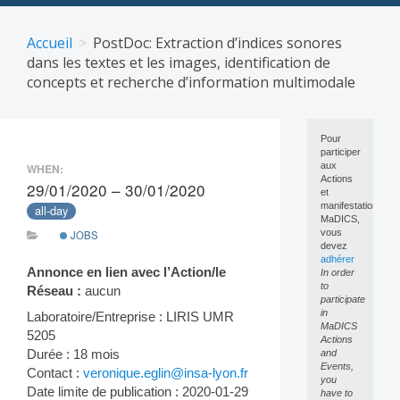
Skip
to
Accueil
PostDoc: Extraction d’indices sonores
content
dans les textes et les images, identification de
concepts et recherche d’information multimodale
Pour
participer
aux
WHEN:
Actions
29/01/2020 – 30/01/2020
et
manifestations
all-day
MaDICS,
vous
JOBS
devez
adhérer
Annonce en lien avec l’Action/le
In order
to
Réseau :
aucun
participate
in
Laboratoire/Entreprise : LIRIS UMR
MaDICS
5205
Actions
Durée : 18 mois
and
Events,
Contact :
veronique.eglin@insa-lyon.fr
you
Date limite de publication : 2020-01-29
have to