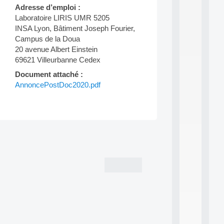
a
Adresse d’emploi :
n
Laboratoire LIRIS UMR 5205
d
P
INSA Lyon, Bâtiment Joseph Fourier,
.
Campus de la Doua
.
20 avenue Albert Einstein
.
69621 Villeurbanne Cedex
all
Document attaché :
da
AnnoncePostDoc2020.pdf
C
f
P
:
M
A
Post
C
navigation
L
E
A
N
:
M
A
C
h