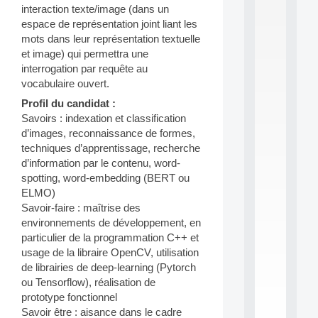
interaction texte/image (dans un
S
espace de représentation joint liant les
2
0
mots dans leur représentation textuelle
2
et image) qui permettra une
6
interrogation par requête au
:
vocabulaire ouvert.
C
a
Profil du candidat :
l
Savoirs : indexation et classification
l
d’images, reconnaissance de formes,
F
techniques d’apprentissage, recherche
o
d’information par le contenu, word-
r
P
spotting, word-embedding (BERT ou
a
ELMO)
r
Savoir-faire : maîtrise des
t
environnements de développement, en
i
particulier de la programmation C++ et
c
usage de la libraire OpenCV, utilisation
i
p
de librairies de deep-learning (Pytorch
.
ou Tensorflow), réalisation de
.
prototype fonctionnel
.
Savoir être : aisance dans le cadre