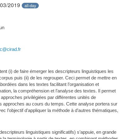
/03/2019
all-day
un
rc@cirad.fr
nt (i) de faire émerger les descripteurs linguistiques les
 corpus puis (ii) de les regrouper. Ceci permet de mettre en
ordées dans les textes facilitant l’organisation et
ation, la compréhension et l’analyse des textes. Il permet
approches privilégiées par différentes unités de
ces approches au cours du temps. Cette analyse portera sur
ec l’objectif d’appliquer la méthode à d’autres thématiques,
 descripteurs linguistiques significatifs) s’appuie, en grande
 de la terminologie à partir de textes, en combinant méthodes