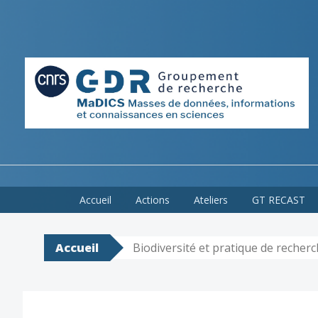
Skip
Accueil
Actions
Ateliers
GT RECAST
to
content
Accueil
Biodiversité et pratique de recherc