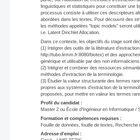
linguistiques et statistiques pour constituer une 
processus consiste à utiliser ces descripteurs af
abordées dans les textes. Pour découvrir des st
les méthodes appelées “topic models” seront util
i.e. Latent Dirichlet Allocation.
Dans ce contexte, les objectifs du stage sont dé
(1) Intégrer des outils de la littérature d’extractio
http://tubo.lirmm.fr:8080/biotex) et des approc
générique et utilisable par des non informaticiens
(2) Intégrer et combiner des ressources sémantiqu
méthodes d’extraction de la terminologie.
(3) Étudier la valeur structurante des termes rar
propres aux systèmes d’extraction de la terminol
proposées, pour mettre en valeur les termes rares
Profil du candidat :
Master 2 ou École d’Ingénieur en Informatique 
Formation et compétences requises :
Fouille de données, fouille de textes, Recherche 
Adresse d’emploi :