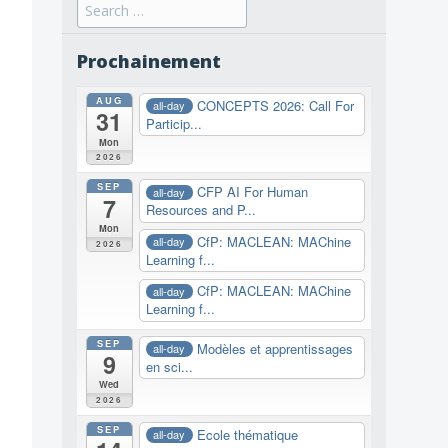
Search
for:
Prochainement
AUG
CONCEPTS 2026: Call For
all-day
31
Particip...
Mon
2026
SEP
CFP AI For Human
all-day
7
Resources and P...
Mon
CfP: MACLEAN: MAChine
all-day
2026
Learning f...
CfP: MACLEAN: MAChine
all-day
Learning f...
SEP
Modèles et apprentissages
all-day
9
en sci...
Wed
2026
SEP
Ecole thématique
all-day