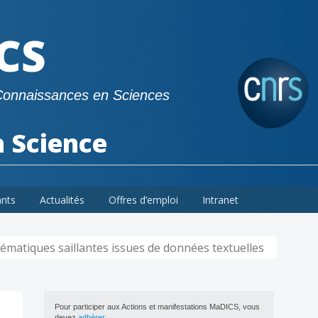
CS
Connaissances en Sciences
a Science
ants
Actualités
Offres d’emploi
Intranet
hématiques saillantes issues de données textuelles
Pour participer aux Actions et manifestations MaDICS, vous
devez
adhérer