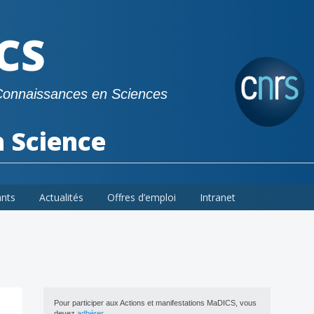
CS
Connaissances en Sciences
a Science
ants
Actualités
Offres d’emploi
Intranet
Pour participer aux Actions et manifestations MaDICS, vous
devez
adhérer