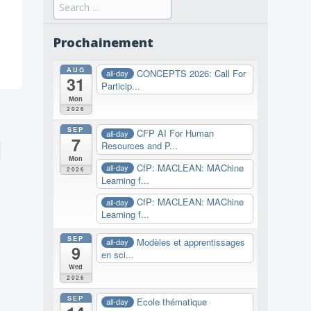
Search
for:
Prochainement
AUG
CONCEPTS 2026: Call For
all-day
31
Particip...
Mon
2026
SEP
CFP AI For Human
all-day
7
Resources and P...
Mon
CfP: MACLEAN: MAChine
all-day
2026
Learning f...
CfP: MACLEAN: MAChine
all-day
Learning f...
SEP
Modèles et apprentissages
all-day
9
en sci...
Wed
2026
SEP
Ecole thématique
all-day