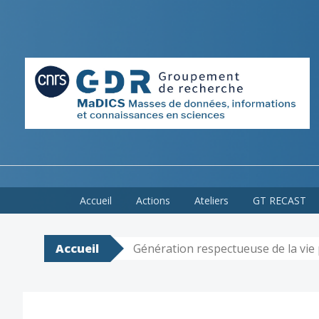
Skip
Accueil
Actions
Ateliers
GT RECAST
to
content
Accueil
Génération respectueuse de la vie 