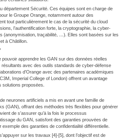
au département Sécurité. Ces équipes sont en charge de
é pour le Groupe Orange, notamment autour des
ent tout particulièrement le cas de la sécurité du cloud
ions, l’authentification forte, la cryptographie, la cyber-
s (anonymisation, traçabilité, …). Elles sont basées sur les
t à Châtillon.
?
e pouvoir apprendre les GAN sur des données réelles
ues résultants avec des outils standards de cyber-défense
ollaborations d’Orange avec des partenaires académiques
C3M, Imperial College of London) offrent un avantage
s solutions proposées.
e neurones artificiels a mis en avant une famille de
s (GAN), offrant des méthodes très flexibles pour générer
vient de s’assurer qu’à la fois le processus
rentissage du GAN, satisfont des garanties prouvées de
xemple des garanties de confidentialité différentielle.
appuyer sur les travaux [4]-[5], dont l’objectif est de