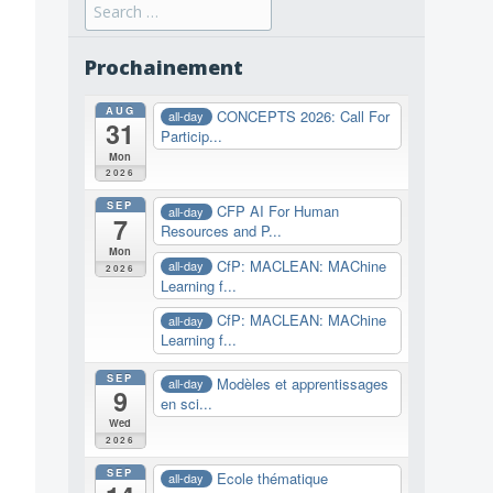
Search
for:
Prochainement
AUG
CONCEPTS 2026: Call For
all-day
31
Particip...
Mon
2026
SEP
CFP AI For Human
all-day
7
Resources and P...
Mon
CfP: MACLEAN: MAChine
all-day
2026
Learning f...
CfP: MACLEAN: MAChine
all-day
Learning f...
SEP
Modèles et apprentissages
all-day
9
en sci...
Wed
2026
SEP
Ecole thématique
all-day