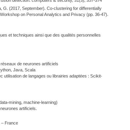
usion detection. computers & security, 31(3), 357-374
ia, G. (2017, September). Co-clustering for differentially
al Workshop on Personal Analytics and Privacy (pp. 36-47).
ues et techniques ainsi que des qualités personnelles
réseaux de neurones artificiels
ython, Java, Scala
tilisation de langages ou librairies adaptées : Scikit-
data-mining, machine-learning)
eurones artificiels.
 – France