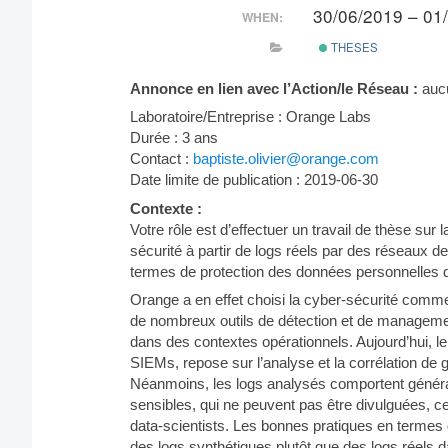
30/06/2019 – 01
WHEN:
THESES
Annonce en lien avec l’Action/le Réseau :
auc
Laboratoire/Entreprise : Orange Labs
Durée : 3 ans
Contact :
baptiste.olivier@orange.com
Date limite de publication : 2019-06-30
Contexte :
Votre rôle est d’effectuer un travail de thèse sur 
sécurité à partir de logs réels par des réseaux de
termes de protection des données personnelles d
Orange a en effet choisi la cyber-sécurité com
de nombreux outils de détection et de managemen
dans des contextes opérationnels. Aujourd’hui, le
SIEMs, repose sur l’analyse et la corrélation de g
Néanmoins, les logs analysés comportent généra
sensibles, qui ne peuvent pas être divulguées, c
data-scientists. Les bonnes pratiques en termes 
des logs synthétiques plutôt que des logs réels d