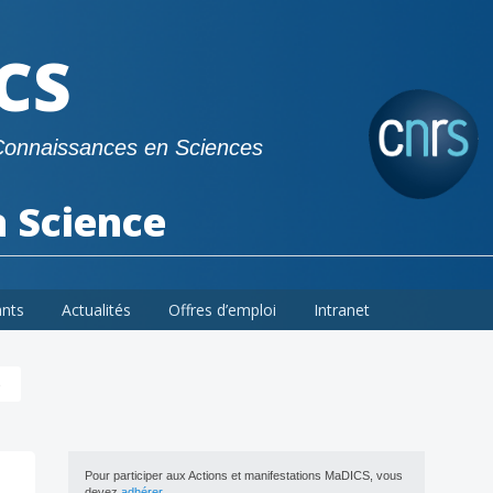
CS
Connaissances en Sciences
a Science
ants
Actualités
Offres d’emploi
Intranet
é
Pour participer aux Actions et manifestations MaDICS, vous
devez
adhérer