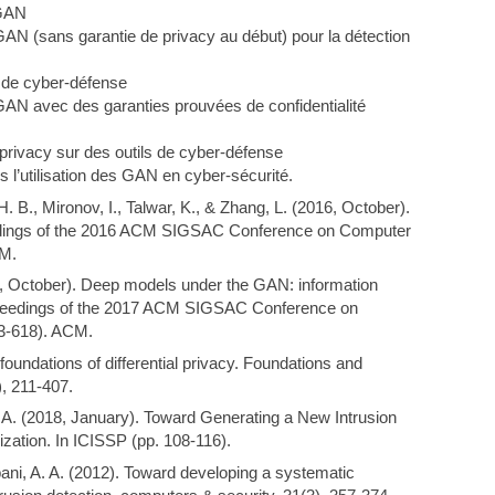
 GAN
AN (sans garantie de privacy au début) pour la détection
 de cyber-défense
AN avec des garanties prouvées de confidentialité
privacy sur des outils de cyber-défense
ns l’utilisation des GAN en cyber-sécurité.
. B., Mironov, I., Talwar, K., & Zhang, L. (2016, October).
oceedings of the 2016 ACM SIGSAC Conference on Computer
CM.
017, October). Deep models under the GAN: information
roceedings of the 2017 ACM SIGSAC Conference on
3-618). ACM.
foundations of differential privacy. Foundations and
, 211-407.
 A. A. (2018, January). Toward Generating a New Intrusion
ization. In ICISSP (pp. 108-116).
rbani, A. A. (2012). Toward developing a systematic