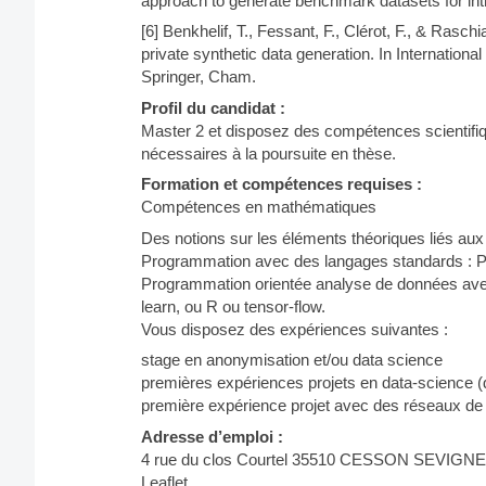
approach to generate benchmark datasets for intr
[6] Benkhelif, T., Fessant, F., Clérot, F., & Rasch
private synthetic data generation. In Internation
Springer, Cham.
Profil du candidat :
Master 2 et disposez des compétences scientifiq
nécessaires à la poursuite en thèse.
Formation et compétences requises :
Compétences en mathématiques
Des notions sur les éléments théoriques liés aux 
Programmation avec des langages standards : P
Programmation orientée analyse de données avec u
learn, ou R ou tensor-flow.
Vous disposez des expériences suivantes :
stage en anonymisation et/ou data science
premières expériences projets en data-science (
première expérience projet avec des réseaux de n
Adresse d’emploi :
4 rue du clos Courtel 35510 CESSON SEVIGNE
Leaflet