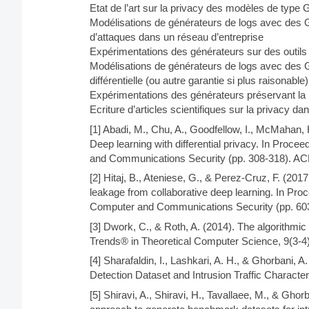
Etat de l’art sur la privacy des modèles de type
Modélisations de générateurs de logs avec des G
d’attaques dans un réseau d’entreprise
Expérimentations des générateurs sur des outils
Modélisations de générateurs de logs avec des G
différentielle (ou autre garantie si plus raisonable)
Expérimentations des générateurs préservant la 
Ecriture d’articles scientifiques sur la privacy da
[1] Abadi, M., Chu, A., Goodfellow, I., McMahan, H
Deep learning with differential privacy. In Pr
and Communications Security (pp. 308-318). A
[2] Hitaj, B., Ateniese, G., & Perez-Cruz, F. (2
leakage from collaborative deep learning. In P
Computer and Communications Security (pp. 60
[3] Dwork, C., & Roth, A. (2014). The algorithmic 
Trends® in Theoretical Computer Science, 9(3-4)
[4] Sharafaldin, I., Lashkari, A. H., & Ghorbani,
Detection Dataset and Intrusion Traffic Character
[5] Shiravi, A., Shiravi, H., Tavallaee, M., & Gho