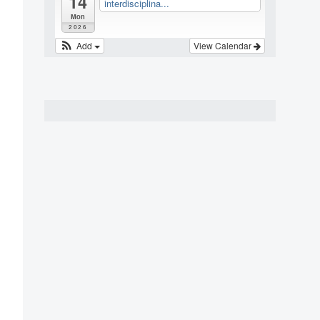
14
interdisciplina...
Mon
2026
Add
View Calendar