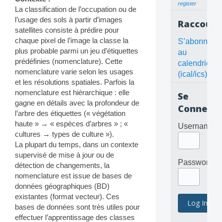
register
La classification de l’occupation ou de
l’usage des sols à partir d’images
Raccourc
satellites consiste à prédire pour
chaque pixel de l’image la classe la
S’abonner
plus probable parmi un jeu d’étiquettes
au
prédéfinies (nomenclature). Cette
calendrier
nomenclature varie selon les usages
(ical/ics)
et les résolutions spatiales. Parfois la
nomenclature est hiérarchique : elle
Se
gagne en détails avec la profondeur de
Connecte
l’arbre des étiquettes (« végétation
haute » → « espèces d’arbres » ; «
Username
cultures → types de culture »).
La plupart du temps, dans un contexte
supervisé de mise à jour ou de
Password
détection de changements, la
nomenclature est issue de bases de
données géographiques (BD)
existantes (format vecteur). Ces
bases de données sont très utiles pour
effectuer l’apprentissage des classes