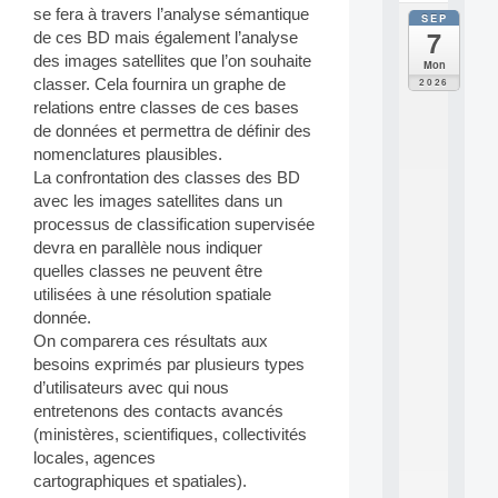
se fera à travers l’analyse sémantique
SEP
all
7
de ces BD mais également l’analyse
da
C
des images satellites que l’on souhaite
Mon
F
classer. Cela fournira un graphe de
2026
P
relations entre classes de ces bases
A
de données et permettra de définir des
I
nomenclatures plausibles.
F
La confrontation des classes des BD
o
r
avec les images satellites dans un
H
processus de classification supervisée
u
devra en parallèle nous indiquer
m
quelles classes ne peuvent être
a
utilisées à une résolution spatiale
n
donnée.
R
e
On comparera ces résultats aux
s
besoins exprimés par plusieurs types
o
d’utilisateurs avec qui nous
u
entretenons des contacts avancés
r
(ministères, scientifiques, collectivités
c
locales, agences
e
s
cartographiques et spatiales).