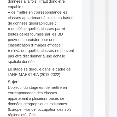
données à la fois. Il faut donc être
S
capable :
2
● de mettre en correspondance les
0
classes appartenant à plusieurs bases
2
6
de données géographiques ;
:
● de définir quelles classes parmi
C
toutes celles fournies par les BD
a
peuvent co-exister pour une
l
classification d’images efficace ;
l
● d’évaluer quelles classes ne peuvent
F
o
pas être discriminer à une échelle
r
spatiale donnée.
P
Le stage se déroule dans le cadre de
a
l’ANR MAESTRIA (2019-2022).
r
t
Sujet :
i
L’objectif du stage est de mettre en
c
correspondance des classes
i
p
appartenant à plusieurs bases de
.
données géographiques existantes
.
(Europe, France, occupation des sols
.
régionales). Cela