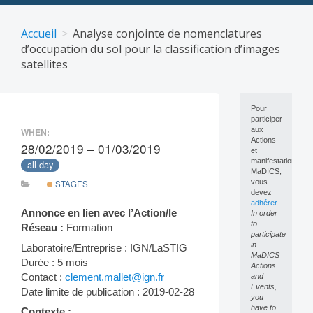
Skip
to
Accueil
Analyse conjointe de nomenclatures
content
d’occupation du sol pour la classification d’images
satellites
Pour
participer
aux
WHEN:
Actions
28/02/2019 – 01/03/2019
et
manifestations
all-day
MaDICS,
vous
STAGES
devez
adhérer
Annonce en lien avec l’Action/le
In order
to
Réseau :
Formation
participate
in
Laboratoire/Entreprise : IGN/LaSTIG
MaDICS
Durée : 5 mois
Actions
Contact :
clement.mallet@ign.fr
and
Events,
Date limite de publication : 2019-02-28
you
have to
Contexte :