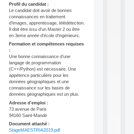
a
Profil du candidat :
n
Le candidat doit avoir de bonnes
d
P
connaissances en traitement
.
d’images, apprentissage, télédétection.
.
Il doit être issu d’un Master 2 ou être
.
en 3eme année d’école d’ingénieurs.
all
Formation et compétences requises
da
:
C
Une bonne connaissance d’une
f
P
langage de programmation
:
(C++/Python) est nécessaire. Une
M
appétence particulière pour les
A
données géographiques et une
C
connaissance sur les bases de
L
données géographiques est un plus.
E
A
Adresse d’emploi :
N
73 avenue de Paris
:
94160 Saint-Mandé
M
A
Document attaché :
C
StageMAESTRIA2019.pdf
h