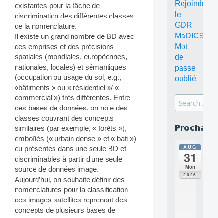
Rejoindre
existantes pour la tâche de
le
discrimination des différentes classes
GDR
de la nomenclature.
MaDICS
Il existe un grand nombre de BD avec
Mot
des emprises et des précisions
spatiales (mondiales, européennes,
de
nationales, locales) et sémantiques
passe
(occupation ou usage du sol, e.g.,
oublié
«bâtiments » ou « résidentiel »/ «
commercial ») très différentes. Entre
Search
ces bases de données, on note des
for:
classes couvrant des concepts
Prochain
similaires (par exemple, « forêts »),
emboîtés (« urbain dense » et « bati »)
AUG
ou présentes dans une seule BD et
all
31
da
discriminables à partir d’une seule
C
Mon
source de données image.
O
2026
Aujourd’hui, on souhaite définir des
N
nomenclatures pour la classification
C
E
des images satellites reprenant des
P
concepts de plusieurs bases de
T