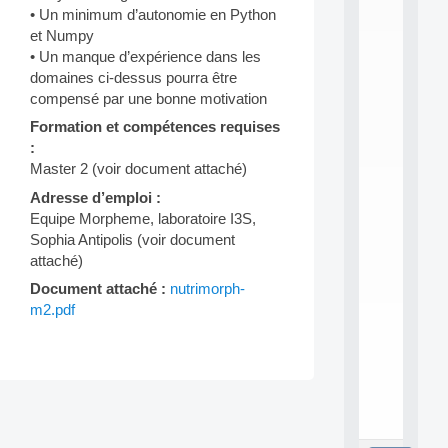
L
• Un minimum d’autonomie en Python
E
et Numpy
A
• Un manque d’expérience dans les
N
:
domaines ci-dessus pourra être
M
compensé par une bonne motivation
A
Formation et compétences requises
C
:
h
i
Master 2 (voir document attaché)
n
Adresse d’emploi :
e
Equipe Morpheme, laboratoire I3S,
L
e
Sophia Antipolis (voir document
a
attaché)
r
Document attaché :
nutrimorph-
n
m2.pdf
i
n
g
f
.
.
Post
.
navigation