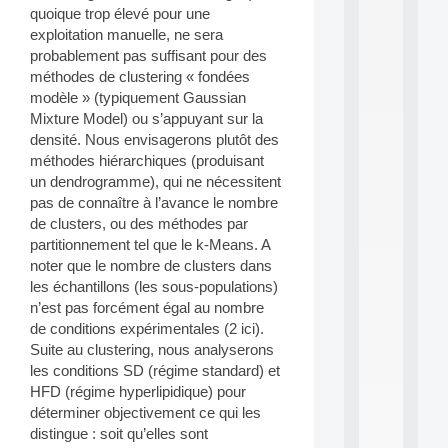
a
quoique trop élevé pour une
n
exploitation manuelle, ne sera
d
P
probablement pas suffisant pour des
.
méthodes de clustering « fondées
.
modèle » (typiquement Gaussian
.
Mixture Model) ou s’appuyant sur la
densité. Nous envisagerons plutôt des
all
da
méthodes hiérarchiques (produisant
C
un dendrogramme), qui ne nécessitent
f
pas de connaître à l’avance le nombre
P
de clusters, ou des méthodes par
:
M
partitionnement tel que le k-Means. A
A
noter que le nombre de clusters dans
C
les échantillons (les sous-populations)
L
n’est pas forcément égal au nombre
E
de conditions expérimentales (2 ici).
A
Suite au clustering, nous analyserons
N
:
les conditions SD (régime standard) et
M
HFD (régime hyperlipidique) pour
A
déterminer objectivement ce qui les
C
distingue : soit qu’elles sont
h