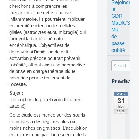
Rejoindre
cherchons à comprendre les
le
mécanismes de cette réponse
GDR
inflammatoire. Ils pourraient impliquer
MaDICS
en première intention les cellules
Mot
gliales (astrocytes et/ou microglie) qui
de
forment la barrière hémato-
passe
encéphalique. L’objectif est de
oublié
découvrir si l’inhibition de cette
activation précoce pourrait prévenir
Search
l’obésité, offrant ainsi une perspective
for:
de prise en charge thérapeutique
novatrice pour le traitement de
Prochain
l’obésité.
Sujet :
AUG
all
31
Description du projet (voir document
da
C
attaché)
Mon
O
2026
Cette étude est menée sur des souris
N
soumises à des régimes plus ou
C
E
moins riches en graisses. L’acquisition
P
en microscopie par fluorescence de la
T