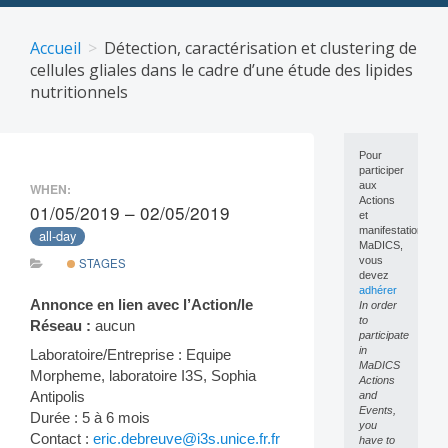
Skip
to
Accueil
Détection, caractérisation et clustering de
content
cellules gliales dans le cadre d’une étude des lipides
nutritionnels
Pour
participer
aux
WHEN:
Actions
01/05/2019 – 02/05/2019
et
manifestations
all-day
MaDICS,
vous
STAGES
devez
adhérer
Annonce en lien avec l’Action/le
In order
to
Réseau :
aucun
participate
in
Laboratoire/Entreprise : Equipe
MaDICS
Morpheme, laboratoire I3S, Sophia
Actions
Antipolis
and
Events,
Durée : 5 à 6 mois
you
Contact :
eric.debreuve@i3s.unice.fr.fr
have to