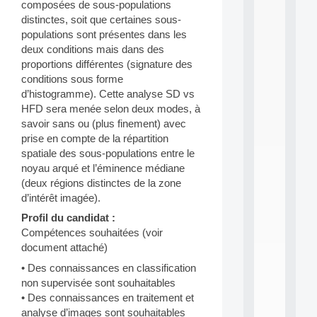
composées de sous-populations
i
distinctes, soit que certaines sous-
n
e
populations sont présentes dans les
L
deux conditions mais dans des
e
proportions différentes (signature des
a
conditions sous forme
r
d’histogramme). Cette analyse SD vs
n
HFD sera menée selon deux modes, à
i
n
savoir sans ou (plus finement) avec
g
prise en compte de la répartition
f
spatiale des sous-populations entre le
.
noyau arqué et l’éminence médiane
.
(deux régions distinctes de la zone
.
d’intérêt imagée).
all
Profil du candidat :
da
C
Compétences souhaitées (voir
f
document attaché)
P
• Des connaissances en classification
:
M
non supervisée sont souhaitables
A
• Des connaissances en traitement et
C
analyse d’images sont souhaitables