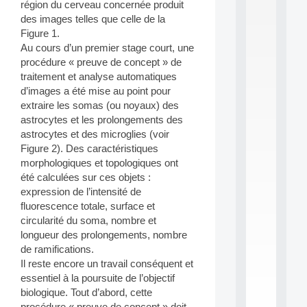
région du cerveau concernée produit
S
des images telles que celle de la
2
Figure 1.
0
Au cours d’un premier stage court, une
2
6
procédure « preuve de concept » de
:
traitement et analyse automatiques
C
d’images a été mise au point pour
a
extraire les somas (ou noyaux) des
l
astrocytes et les prolongements des
l
astrocytes et des microglies (voir
F
o
Figure 2). Des caractéristiques
r
morphologiques et topologiques ont
P
été calculées sur ces objets :
a
expression de l’intensité de
r
fluorescence totale, surface et
t
circularité du soma, nombre et
i
c
longueur des prolongements, nombre
i
de ramifications.
p
Il reste encore un travail conséquent et
.
essentiel à la poursuite de l’objectif
.
biologique. Tout d’abord, cette
.
procédure « preuve de concept » doit