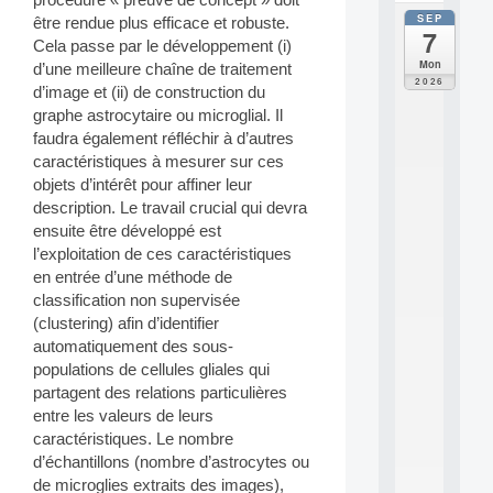
SEP
être rendue plus efficace et robuste.
all
7
da
Cela passe par le développement (i)
C
Mon
d’une meilleure chaîne de traitement
F
2026
d’image et (ii) de construction du
P
graphe astrocytaire ou microglial. Il
A
I
faudra également réfléchir à d’autres
F
caractéristiques à mesurer sur ces
o
objets d’intérêt pour affiner leur
r
description. Le travail crucial qui devra
H
ensuite être développé est
u
l’exploitation de ces caractéristiques
m
a
en entrée d’une méthode de
n
classification non supervisée
R
(clustering) afin d’identifier
e
automatiquement des sous-
s
populations de cellules gliales qui
o
partagent des relations particulières
u
r
entre les valeurs de leurs
c
caractéristiques. Le nombre
e
d’échantillons (nombre d’astrocytes ou
s
de microglies extraits des images),