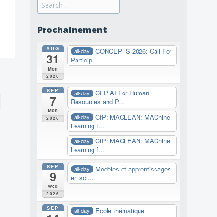
Search
for:
Prochainement
AUG
CONCEPTS 2026: Call For
all-day
31
Particip...
Mon
2026
SEP
CFP AI For Human
all-day
7
Resources and P...
Mon
CfP: MACLEAN: MAChine
all-day
2026
Learning f...
CfP: MACLEAN: MAChine
all-day
Learning f...
SEP
Modèles et apprentissages
all-day
9
en sci...
Wed
2026
SEP
Ecole thématique
all-day