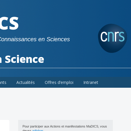
CS
Connaissances en Sciences
a Science
ants
Actualités
Offres d’emploi
Intranet
Pour participer aux Actions et manifestations MaDICS, vous
devez
adhérer