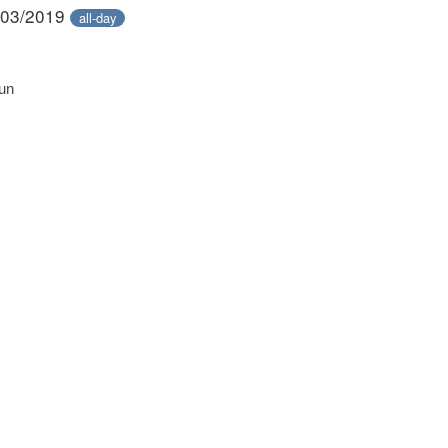
/03/2019
all-day
un