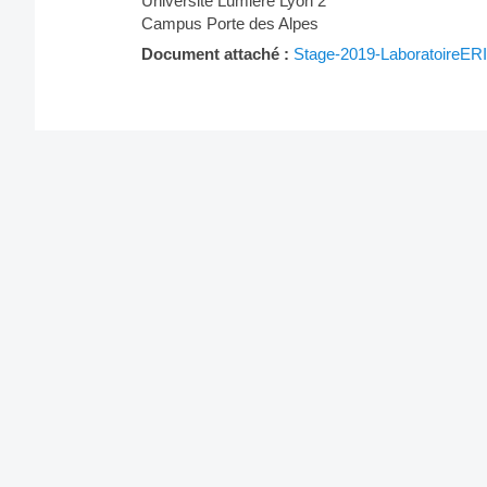
Université Lumière Lyon 2
Campus Porte des Alpes
Document attaché :
Stage-2019-LaboratoireERI
Post
navigation