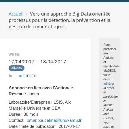
Skip
to
Accueil
Vers une approche Big Data orientée
content
processus pour la détection, la prévention et la
gestion des cyberattaques
Pour
participer
aux
WHEN:
Actions
17/04/2017 – 18/04/2017
et
manifestations
all-day
MaDICS,
vous
THESES
devez
adhérer
Annonce en lien avec l’Action/le
In order
to
Réseau :
aucun
participate
in
Laboratoire/Entreprise : LSIS, Aix
MaDICS
Marseille Université et CEA
Actions
Durée : 36 mois
and
Events,
Contact :
omar.boucelma@univ-amu.fr
you
Date limite de publication : 2017-04-17
have to