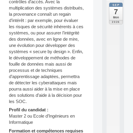
contrôles d’accès. Avec la
SEP
all
multiplication des systèmes distribués,
7
da
la provenance connaît un regain
C
Mon
d’intérêt : par exemple, pour évaluer
F
2026
P
les risques de sécurité inhérents à ces
A
systèmes, ou pour assurer l’intégrité
I
des données, avec en ligne de mire,
F
une évolution pour développer des
o
systèmes « secure by design ». Enfin,
r
le développement de méthodes de
H
u
fouille de données mais aussi de
m
processus et de techniques
a
d’apprentissage adaptées, permettra
n
de détecter les cyberattaques mais
R
pourra aussi aider à la mise en place
e
des solutions d’aide à la décision pour
s
o
les SOC.
u
Profil du candidat :
r
Master 2 ou Ecole d’Ingénieurs en
c
Informatique
e
s
Formation et compétences requises