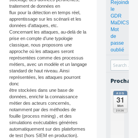
Rejoindre
traitement de données en
le
flux pour la détection en temps réel,
GDR
apprentissage sur les scénarii et les
MaDICS
données d’attaques, etc.
Mot
Concernant les attaques, au-delà de la
de
prise en compte d’une typologie
passe
classique, nous proposons une
oublié
approche où les attaques seront
représentées comme des processus
Search
métiers, avec un modèle et un langage
for:
standard de haut niveau. Ainsi
représentées, les attaques pourront
Prochain
donc
être stockées dans une base de
AUG
all
données, enrichir la connaissance
31
da
métier des acteurs concernés,
C
Mon
notamment par des méthodes de
O
2026
N
fouille (process mining) , et des
C
simulations exécutables générées
E
automatiquement sur des plateformes
P
de test (hors SIEM en production).
T