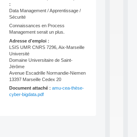
a
:
n
Data Management / Apprentissage /
d
P
Sécurité
.
Connaissances en Process
.
Management serait un plus.
.
Adresse d’emploi :
all
LSIS UMR CNRS 7296, Aix-Marseille
da
C
Université
f
Domaine Universitaire de Saint-
P
Jérôme
:
Avenue Escadrille Normandie-Niemen
M
13397 Marseille Cedex 20
A
C
Document attaché :
amu-cea-thèse-
L
cyber-bigdata.pdf
E
A
N
:
M
Post
A
C
navigation
h