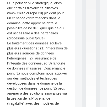
D’un point de vue stratégique, alors
S
que certains travaux et initiatives
2
0
(www.enisa.europa.eu) plaident pour
2
un échange d’informations dans le
6
domaine, cette approche offre la
:
possibilité de ne divulguer que ce qui
C
est nécessaire à des partenaires
a
(processus public/privé).
l
l
Le traitement des données soulève
F
plusieurs questions : (1) l’intégration de
o
plusieurs sources de données
r
hétérogènes, (2) l’assurance de
P
l’intégrité des données, et (3) la fouille
a
de données massives. Concernant le
r
t
point (1) nous comptons nous appuyer
i
sur des méthodes et techniques
c
développées dans le domaine de la
i
gestion de données. Le point (2) peut
p
amener à des solutions innovantes via
.
la gestion de la Provenance
.
.
(traçabilité) avec des modèles de