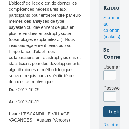
L’objectif de l’école est de donner les
Raccourc
compétences nécessaires aux
participants pour entreprendre par eux-
S’abonner
mêmes des analyses de type
au
bayésien qui deviennent de plus en
calendrier
plus répandues en astrophysique
(ical/ics)
(cosmologie, exoplanètes…). Nous
insistons également beaucoup sur
Se
l’importance d’établir des
Connecte
collaborations entre astrophysiciens et
statisticiens pour des développements
Username
algorithmiques et méthodologiques
souvent requis par la spécificité des
données astrophysiques.
Password
Du :
2017-10-09
Au :
2017-10-13
Lieu :
L’ESCANDILLE VILLAGE
VACANCES – Autrans (Vercors)
Rejoindre