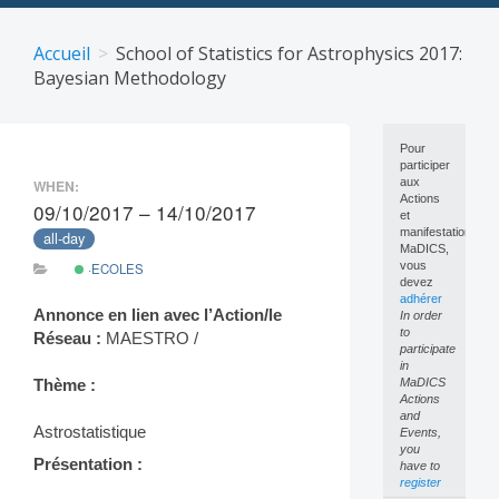
Skip
to
Accueil
School of Statistics for Astrophysics 2017:
content
Bayesian Methodology
Pour
participer
aux
WHEN:
Actions
09/10/2017 – 14/10/2017
et
manifestations
all-day
MaDICS,
vous
·ECOLES
devez
adhérer
Annonce en lien avec l’Action/le
In order
to
Réseau :
MAESTRO /
participate
in
MaDICS
Thème :
Actions
and
Astrostatistique
Events,
you
Présentation :
have to
register