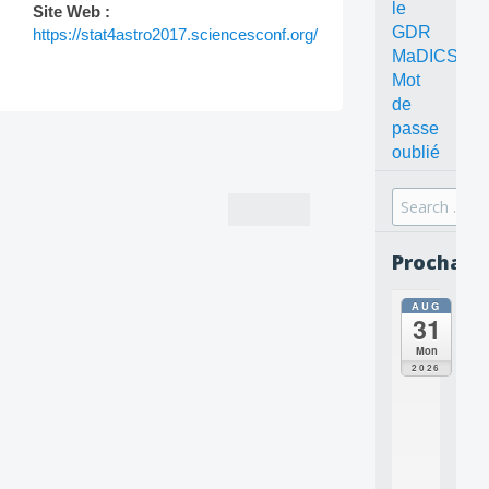
le
Site Web :
GDR
https://stat4astro2017.sciencesconf.org/
MaDICS
Mot
de
passe
Post
oublié
navigation
Search
for:
Prochain
AUG
all
31
da
C
Mon
O
2026
N
C
E
P
T
S