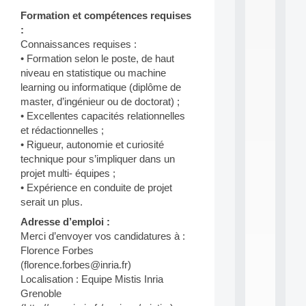
i
Formation et compétences requises
n
:
e
Connaissances requises :
L
e
• Formation selon le poste, de haut
a
niveau en statistique ou machine
r
learning ou informatique (diplôme de
n
master, d’ingénieur ou de doctorat) ;
i
• Excellentes capacités relationnelles
n
et rédactionnelles ;
g
f
• Rigueur, autonomie et curiosité
.
technique pour s’impliquer dans un
.
projet multi- équipes ;
.
• Expérience en conduite de projet
all
serait un plus.
da
Adresse d’emploi :
C
f
Merci d’envoyer vos candidatures à :
P
Florence Forbes
:
(florence.forbes@inria.fr)
M
Localisation : Equipe Mistis Inria
A
Grenoble
C