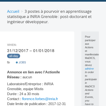
Skip
to
Accueil
3 postes à pourvoir en apprentissage
content
statistique a INRIA Grenoble : post-doctorant et
ingénieur développeur.
Pour
participer
aux
WHEN:
Actions
31/12/2017 – 01/01/2018
et
manifestations
all-day
MaDICS,
vous
JOBS
devez
adhérer
Annonce en lien avec l’Action/le
In order
to
Réseau :
aucun
participate
in
Laboratoire/Entreprise : INRIA
MaDICS
Grenoble, equipe Mistis
Actions
Durée : 24 a 30 mois
and
Events,
Contact :
florence.forbes@inria.fr
you
Date limite de publication : 2017-12-31
have to