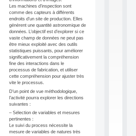
S
Les machines d’inspection sont
2
comme des capteurs à différents
0
endroits d’un site de production. Elles
2
génèrent une quantité astronomique de
6
données. L’objectif est d’explorer si ce
:
C
vaste champ de données ne peut pas
a
être mieux exploité avec des outils
l
statistiques puissants, pour améliorer
l
significativement la compréhension
F
fine des interactions dans le
o
processus de fabrication, et utiliser
r
P
cette compréhension pour ajuster très
a
vite le processus.
r
D’un point de vue méthodologique,
t
l’activité pourra explorer les directions
i
c
suivantes :
i
– Sélection de variables et mesures
p
pertinentes :
.
.
Le suivi du process nécessite la
.
mesure de variables de natures très