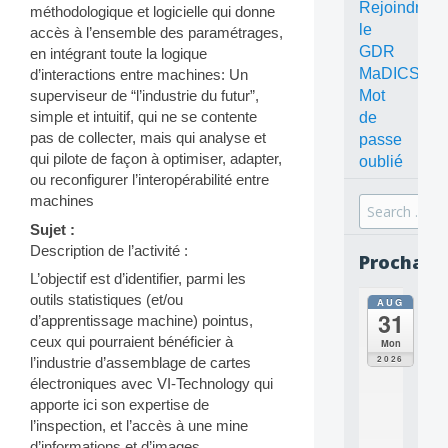
Rejoindre
méthodologique et logicielle qui donne
le
accès à l’ensemble des paramétrages,
GDR
en intégrant toute la logique
MaDICS
d’interactions entre machines: Un
Mot
superviseur de “l’industrie du futur”,
simple et intuitif, qui ne se contente
de
pas de collecter, mais qui analyse et
passe
qui pilote de façon à optimiser, adapter,
oublié
ou reconfigurer l’interopérabilité entre
machines
Search
for:
Sujet :
Description de l’activité :
Prochain
L’objectif est d’identifier, parmi les
outils statistiques (et/ou
AUG
all
31
d’apprentissage machine) pointus,
da
C
ceux qui pourraient bénéficier à
Mon
O
2026
l’industrie d’assemblage de cartes
N
électroniques avec VI-Technology qui
C
apporte ici son expertise de
E
l’inspection, et l’accès à une mine
P
T
d’informations et d’images.