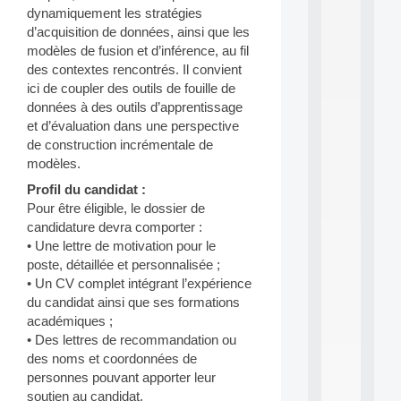
a
dynamiquement les stratégies
n
d’acquisition de données, ainsi que les
d
P
modèles de fusion et d’inférence, au fil
.
des contextes rencontrés. Il convient
.
ici de coupler des outils de fouille de
.
données à des outils d’apprentissage
all
et d’évaluation dans une perspective
da
de construction incrémentale de
C
modèles.
f
P
Profil du candidat :
:
Pour être éligible, le dossier de
M
candidature devra comporter :
A
• Une lettre de motivation pour le
C
poste, détaillée et personnalisée ;
L
E
• Un CV complet intégrant l’expérience
A
du candidat ainsi que ses formations
N
académiques ;
:
• Des lettres de recommandation ou
M
des noms et coordonnées de
A
personnes pouvant apporter leur
C
h
soutien au candidat.