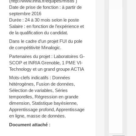
(http://www.inria.fr/equipes/mistis )
L
E
Date de prise de fonction : à partir de
A
septembre 2016
N
Durée : 24 à 30 mois selon le poste
:
Salaire : en fonction de l’expérience et
M
de la qualification du candidat.
A
C
Dans le cadre d’un projet FUI du pole
h
de compétitivité Minalogic.
i
n
Partenaires du projet : Laboratoires G-
e
SCOP et INRIA Grenoble, 1 PME VI-
L
Technology et un grand groupe ACTIA
e
Mots-clefs indicatifs : Données
a
r
hétérogènes, Fusion de données,
n
Sélection de variables, Séries
i
temporelles, Régression en grande
n
dimension, Statistique bayésienne,
g
Apprentissage profond, Apprentissage
f
en ligne, masse de données.
.
.
Document attaché :
.