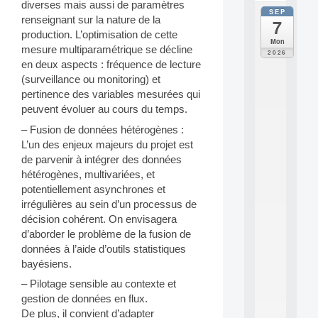
diverses mais aussi de paramètres
SEP
all
renseignant sur la nature de la
7
da
production. L’optimisation de cette
C
Mon
mesure multiparamétrique se décline
F
2026
P
en deux aspects : fréquence de lecture
A
(surveillance ou monitoring) et
I
pertinence des variables mesurées qui
F
peuvent évoluer au cours du temps.
o
r
– Fusion de données hétérogènes :
H
L’un des enjeux majeurs du projet est
u
de parvenir à intégrer des données
m
hétérogènes, multivariées, et
a
potentiellement asynchrones et
n
R
irrégulières au sein d’un processus de
e
décision cohérent. On envisagera
s
d’aborder le problème de la fusion de
o
données à l’aide d’outils statistiques
u
bayésiens.
r
c
– Pilotage sensible au contexte et
e
gestion de données en flux.
s
De plus, il convient d’adapter