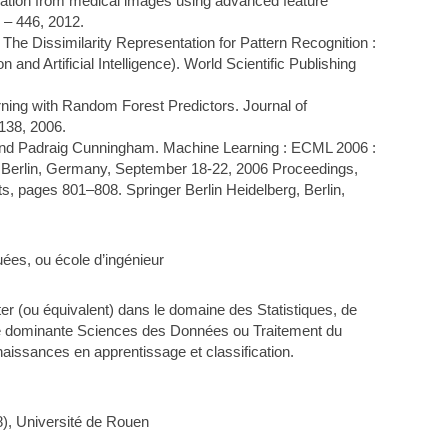
mation from medical images using advanced feature
 – 446, 2012.
The Dissimilarity Representation for Pattern Recognition :
nd Artificial Intelligence). World Scientific Publishing
ning with Random Forest Predictors. Journal of
138, 2006.
and Padraig Cunningham. Machine Learning : ECML 2006 :
Berlin, Germany, September 18-22, 2006 Proceedings,
, pages 801–808. Springer Berlin Heidelberg, Berlin,
ées, ou école d’ingénieur
ster (ou équivalent) dans le domaine des Statistiques, de
ne dominante Sciences des Données ou Traitement du
nnaissances en apprentissage et classification.
8), Université de Rouen