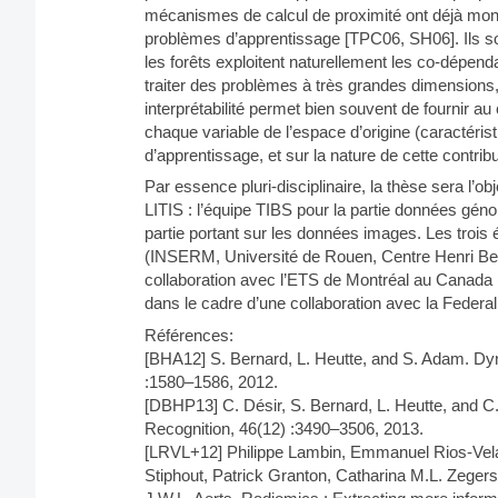
mécanismes de calcul de proximité ont déjà montré l
problèmes d’apprentissage [TPC06, SH06]. Ils son
les forêts exploitent naturellement les co-dépen
traiter des problèmes à très grandes dimensions, e
interprétabilité permet bien souvent de fournir a
chaque variable de l’espace d’origine (caractéris
d’apprentissage, et sur la nature de cette contrib
Par essence pluri-disciplinaire, la thèse sera l’o
LITIS : l’équipe TIBS pour la partie données gén
partie portant sur les données images. Les trois
(INSERM, Université de Rouen, Centre Henri Becq
collaboration avec l’ETS de Montréal au Canada (
dans le cadre d’une collaboration avec la Federal 
Références:
[BHA12] S. Bernard, L. Heutte, and S. Adam. Dy
:1580–1586, 2012.
[DBHP13] C. Désir, S. Bernard, L. Heutte, and C
Recognition, 46(12) :3490–3506, 2013.
[LRVL+12] Philippe Lambin, Emmanuel Rios-Vela
Stiphout, Patrick Granton, Catharina M.L. Zegers