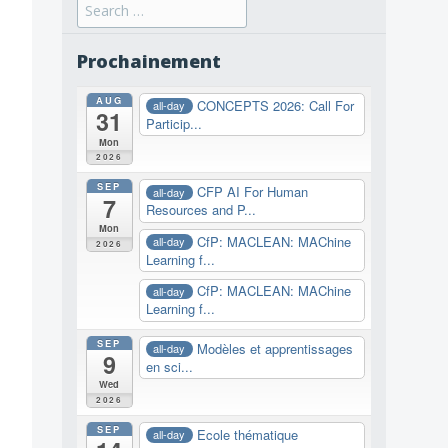
Search
for:
Prochainement
AUG
CONCEPTS 2026: Call For
all-day
31
Particip...
Mon
2026
SEP
CFP AI For Human
all-day
7
Resources and P...
Mon
CfP: MACLEAN: MAChine
all-day
2026
Learning f...
CfP: MACLEAN: MAChine
all-day
Learning f...
SEP
Modèles et apprentissages
all-day
9
en sci...
Wed
2026
SEP
Ecole thématique
all-day