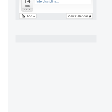
14
interdisciplina...
Mon
2026
Add
View Calendar