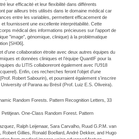
eur efficacité et leur flexibilité dans différents
t par ailleurs très utilisés dans le domaine médical car
dances entre les variables, permettent efficacement de
t fournissent une excellente interprétabilité. Cette
u corps médical des informations précieuses sur l’apport de
tique ”image”, génomique, clinique) à la problématique
ution [SH06].
bjet d’une collaboration étroite avec deux autres équipes du
omiques et données cliniques et l’équipe QuantIF pour la
 équipes du LITIS collaboreront également avec l’U918
uerel). Enfin, ces recherches feront l’objet d’une
Prof. Robert Sabourin), et pourraient également s’inscrire
University of Parana au Brésil (Prof. Luiz E.S. Oliveira).
namic Random Forests. Pattern Recognition Letters, 33
. Petitjean. One-Class Random Forest. Pattern
zquez, Ralph Leijenaar, Sara Carvalho, Ruud G.P.M. van
, Robert Gillies, Ronald Boellard, André Dekker, and Hugo