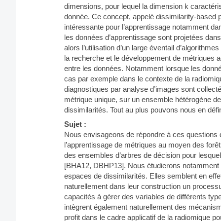
dimensions, pour lequel la dimension k caractér
donnée. Ce concept, appelé dissimilarity-based pa
intéressante pour l’apprentissage notamment da
les données d’apprentissage sont projetées dans 
alors l’utilisation d’un large éventail d’algorithm
la recherche et le développement de métriques a
entre les données. Notamment lorsque les donnée
cas par exemple dans le contexte de la radiomiq
diagnostiques par analyse d’images sont collectée
métrique unique, sur un ensemble hétérogène de
dissimilarités. Tout au plus pouvons nous en défi
Sujet :
Nous envisageons de répondre à ces questions d
l’apprentissage de métriques au moyen des forêts
des ensembles d’arbres de décision pour lesque
[BHA12, DBHP13]. Nous étudierons notamment co
espaces de dissimilarités. Elles semblent en effe
naturellement dans leur construction un processu
capacités à gérer des variables de différents ty
intègrent également naturellement des mécanisme
profit dans le cadre applicatif de la radiomique 