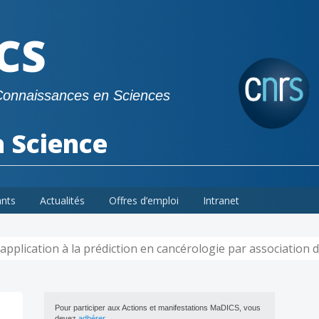
CS
Connaissances en Sciences
a Science
ants
Actualités
Offres d’emploi
Intranet
 application à la prédiction en cancérologie par association
Pour participer aux Actions et manifestations MaDICS, vous
devez
adhérer