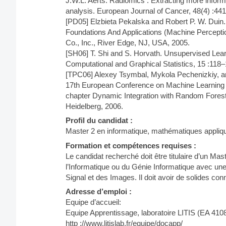
J.W.L. Aerts. Radiomics : Extracting more infor
analysis. European Journal of Cancer, 48(4) :441
[PD05] Elzbieta Pekalska and Robert P. W. Duin. 
Foundations And Applications (Machine Perception a
Co., Inc., River Edge, NJ, USA, 2005.
[SH06] T. Shi and S. Horvath. Unsupervised Lear
Computational and Graphical Statistics, 15 :118–
[TPC06] Alexey Tsymbal, Mykola Pechenizkiy, 
17th European Conference on Machine Learning 
chapter Dynamic Integration with Random Forests
Heidelberg, 2006.
Profil du candidat :
Master 2 en informatique, mathématiques appliqu
Formation et compétences requises :
Le candidat recherché doit être titulaire d’un Ma
l’Informatique ou du Génie Informatique avec u
Signal et des Images. Il doit avoir de solides co
Adresse d’emploi :
Equipe d’accueil:
Equipe Apprentissage, laboratoire LITIS (EA 410
http ://www.litislab.fr/equipe/docapp/