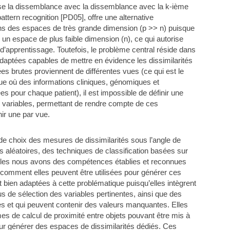
ise la dissemblance avec la dissemblance avec la k-ième
ttern recognition [PD05], offre une alternative
ns des espaces de très grande dimension (p >> n) puisque
un espace de plus faible dimension (n), ce qui autorise
es d’apprentissage. Toutefois, le problème central réside dans
daptées capables de mettre en évidence les dissimilarités
s brutes proviennent de différentes vues (ce qui est le
ue où des informations cliniques, génomiques et
s pour chaque patient), il est impossible de définir une
 variables, permettant de rendre compte de ces
nir une par vue.
e choix des mesures de dissimilarités sous l’angle de
 aléatoires, des techniques de classification basées sur
lles nous avons des compétences établies et reconnues
mment elles peuvent être utilisées pour générer ces
t bien adaptées à cette problématique puisqu’elles intègrent
s de sélection des variables pertinentes, ainsi que des
pes et qui peuvent contenir des valeurs manquantes. Elles
s de calcul de proximité entre objets pouvant être mis à
pour générer des espaces de dissimilarités dédiés. Ces