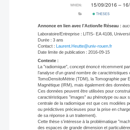
15/09/2016 – 16
WHEN:
THESES
Annonce en lien avec l’Action/le Réseau :
auc
Laboratoire/Entreprise : LITIS- EA 4108, Univers
Durée : 3 ans
Contact :
Laurent.Heutte@univ-rouen.fr
Date limite de publication : 2016-09-15
Contexte :
La ”radiomique”, concept énoncé récemment par L
l’analyse d’un grand nombre de caractéristique
TomoDensitoMétrie (TDM), la Tomographie par E
Magnétique (IRM), mais également des données c
Ces données peuvent être utilisées pour construire
caractéristiques ”images” au phénotype ou aux s
centrale de la radiomique est que ces modèles pe
ou prédictives précieuses pour la prise en charge
de sa réponse à un traitement).
Cette thèse s’intéresse à la problématique ”mach
des espaces de grande dimension et particulière