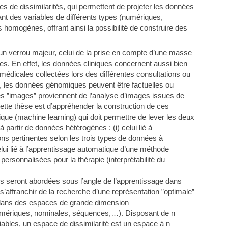
es de dissimilarités, qui permettent de projeter les données
nt des variables de différents types (numériques,
mogènes, offrant ainsi la possibilité de construire des
 un verrou majeur, celui de la prise en compte d’une masse
s. En effet, les données cliniques concernent aussi bien
icales collectées lors des différentes consultations ou
 les données génomiques peuvent être factuelles ou
ées ”images” proviennent de l’analyse d’images issues de
 cette thèse est d’appréhender la construction de ces
que (machine learning) qui doit permettre de lever les deux
 partir de données hétérogènes : (i) celui lié à
ions pertinentes selon les trois types de données à
celui lié à l’apprentissage automatique d’une méthode
ersonnalisées pour la thérapie (interprétabilité du
s seront abordées sous l’angle de l’apprentissage dans
s’affranchir de la recherche d’une représentation ”optimale”
 dans des espaces de grande dimension
numériques, nominales, séquences,…). Disposant de n
iables, un espace de dissimilarité est un espace à n