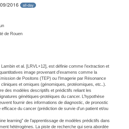
/09/2016
all-day
un
ité de Rouen
ambin et al. [LRVL+12], est définie comme l’extraction et
s quantitatives image provenant d’examens comme la
mission de Positons (TEP) ou l’Imagerie par Résonance
liniques et omiques (génomiques, protéomiques, etc..).
 des modèles descriptifs et prédictifs reliant les
ignatures génétiques-protéiques du cancer. L’hypothèse
uvent fournir des informations de diagnostic, de pronostic
 efficace du cancer (prédiction de survie d’un patient et/ou
ine learning” de l’apprentissage de modèles prédictifs dans
ment hétérogènes. La piste de recherche qui sera abordée