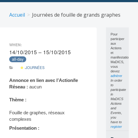
Skip
to
Accueil
Journées de fouille de grands graphes
content
Pour
participer
aux
WHEN:
Actions
14/10/2015 – 15/10/2015
et
manifestations
all-day
MaDICS,
vous
·JOURNÉES
devez
adhérer
Annonce en lien avec l’Action/le
In order
to
Réseau :
aucun
participate
in
MaDICS
Thème :
Actions
and
Fouille de graphes, réseaux
Events,
you
complexes
have to
register
Présentation :