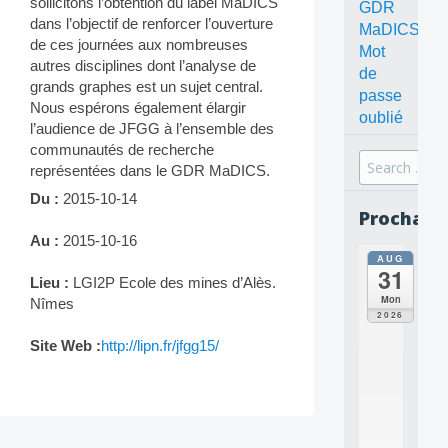
sollicitons l’obtention du label MaDICS
GDR
dans l’objectif de renforcer l’ouverture
MaDICS
de ces journées aux nombreuses
Mot
autres disciplines dont l’analyse de
de
grands graphes est un sujet central.
passe
Nous espérons également élargir
oublié
l’audience de JFGG à l’ensemble des
communautés de recherche
Search
représentées dans le GDR MaDICS.
for:
Du :
2015-10-14
Prochain
Au :
2015-10-16
AUG
all
31
da
Lieu :
LGI2P Ecole des mines d’Alès.
C
Mon
Nîmes
O
2026
N
Site Web :
http://lipn.fr/jfgg15/
C
E
P
T
S
2
Post