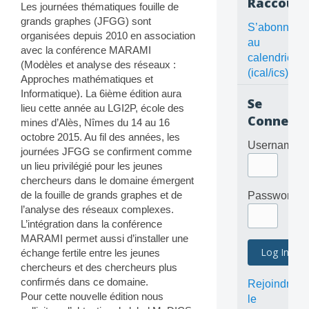
Raccourc
Les journées thématiques fouille de
grands graphes (JFGG) sont
S’abonner
organisées depuis 2010 en association
au
avec la conférence MARAMI
calendrier
(Modèles et analyse des réseaux :
(ical/ics)
Approches mathématiques et
Informatique). La 6ième édition aura
Se
lieu cette année au LGI2P, école des
Connecte
mines d’Alès, Nîmes du 14 au 16
octobre 2015. Au fil des années, les
Username
journées JFGG se confirment comme
un lieu privilégié pour les jeunes
chercheurs dans le domaine émergent
de la fouille de grands graphes et de
Password
l’analyse des réseaux complexes.
L’intégration dans la conférence
MARAMI permet aussi d’installer une
échange fertile entre les jeunes
chercheurs et des chercheurs plus
confirmés dans ce domaine.
Rejoindre
Pour cette nouvelle édition nous
le