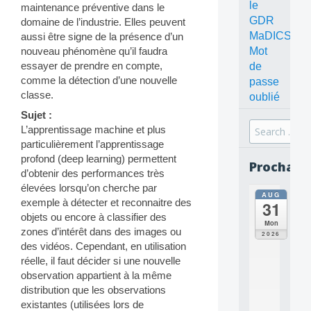
le
maintenance préventive dans le
GDR
domaine de l’industrie. Elles peuvent
MaDICS
aussi être signe de la présence d’un
Mot
nouveau phénomène qu’il faudra
essayer de prendre en compte,
de
comme la détection d’une nouvelle
passe
classe.
oublié
Sujet :
Search
L’apprentissage machine et plus
for:
particulièrement l’apprentissage
profond (deep learning) permettent
Prochain
d’obtenir des performances très
élevées lorsqu’on cherche par
AUG
all
exemple à détecter et reconnaitre des
31
da
objets ou encore à classifier des
C
Mon
zones d’intérêt dans des images ou
O
2026
N
des vidéos. Cependant, en utilisation
C
réelle, il faut décider si une nouvelle
E
observation appartient à la même
P
distribution que les observations
T
existantes (utilisées lors de
S