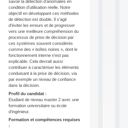
savoir la détection d’anomalies en
d
condition d’utilisation réelle. Notre
P
objectif en développant ces méthodes
.
de détection est double. Il s’agit
.
.
d’éviter les erreurs et de progresser
vers une meilleure compréhension du
all
processus de prise de décision par
da
C
ces systèmes souvent considérés
f
comme des « boîtes noires », dont le
P
fonctionnement interne n’est pas
:
explicable. Cela devrait aussi
M
contribuer à caractériser les éléments
A
conduisant à la prise de décision, via
C
L
par exemple un niveau de confiance
E
dans la décision.
A
Profil du candidat :
N
:
Etudiant de niveau master 2 avec une
M
formation universitaire ou école
A
d’ingénieur.
C
Formation et compétences requises
h
i
: