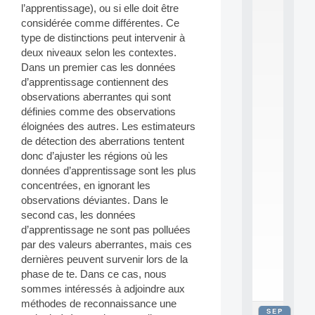
l’apprentissage), ou si elle doit être
2
0
considérée comme différentes. Ce
2
type de distinctions peut intervenir à
6
deux niveaux selon les contextes.
:
Dans un premier cas les données
C
d’apprentissage contiennent des
a
observations aberrantes qui sont
l
l
définies comme des observations
F
éloignées des autres. Les estimateurs
o
de détection des aberrations tentent
r
donc d’ajuster les régions où les
P
données d’apprentissage sont les plus
a
concentrées, en ignorant les
r
t
observations déviantes. Dans le
i
second cas, les données
c
d’apprentissage ne sont pas polluées
i
par des valeurs aberrantes, mais ces
p
dernières peuvent survenir lors de la
.
phase de te. Dans ce cas, nous
.
.
sommes intéressés à adjoindre aux
méthodes de reconnaissance une
SEP
all