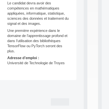
n
Le candidat devra avoir des
e
compétences en mathématiques
L
appliquées, informatique, statistique,
e
sciences des données et traitement du
a
signal et des images.
r
n
Une première expérience dans le
i
domaine de l’apprentissage profond et
n
dans l’utilisation des bibliothèques
g
f
TensorFlow ou PyTorch seront des
.
plus.
.
Adresse d’emploi :
.
Université de Technologie de Troyes
all
da
C
f
P
Post
:
M
navigation
A
C
L