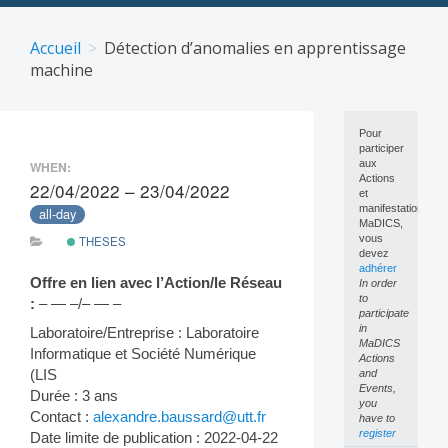
Skip
to
Accueil
Détection d’anomalies en apprentissage
content
machine
Pour
participer
aux
WHEN:
Actions
22/04/2022 – 23/04/2022
et
manifestations
all-day
MaDICS,
vous
THESES
devez
adhérer
Offre en lien avec l’Action/le Réseau
In order
to
:
– — –/– — –
participate
in
Laboratoire/Entreprise : Laboratoire
MaDICS
Informatique et Société Numérique
Actions
(LIS
and
Events,
Durée : 3 ans
you
Contact :
alexandre.baussard@utt.fr
have to
register
Date limite de publication : 2022-04-22