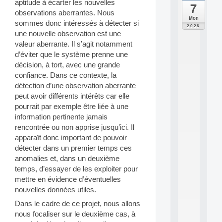
aptitude à écarter les nouvelles
7
da
observations aberrantes. Nous
C
Mon
sommes donc intéressés à détecter si
F
2026
P
une nouvelle observation est une
A
valeur aberrante. Il s’agit notamment
I
d’éviter que le système prenne une
F
décision, à tort, avec une grande
o
confiance. Dans ce contexte, la
r
détection d’une observation aberrante
H
u
peut avoir différents intérêts car elle
m
pourrait par exemple être liée à une
a
information pertinente jamais
n
rencontrée ou non apprise jusqu’ici. Il
R
apparaît donc important de pouvoir
e
détecter dans un premier temps ces
s
o
anomalies et, dans un deuxième
u
temps, d’essayer de les exploiter pour
r
mettre en évidence d’éventuelles
c
nouvelles données utiles.
e
s
Dans le cadre de ce projet, nous allons
a
nous focaliser sur le deuxième cas, à
n