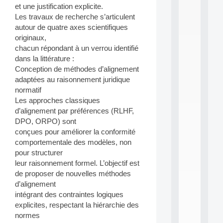
i
et une justification explicite.
n
Les travaux de recherche s’articulent
e
autour de quatre axes scientifiques
L
originaux,
e
chacun répondant à un verrou identifié
a
dans la littérature :
r
n
Conception de méthodes d’alignement
i
adaptées au raisonnement juridique
n
normatif
g
Les approches classiques
f
d’alignement par préférences (RLHF,
.
DPO, ORPO) sont
.
.
conçues pour améliorer la conformité
comportementale des modèles, non
all
pour structurer
da
C
leur raisonnement formel. L’objectif est
f
de proposer de nouvelles méthodes
P
d’alignement
:
intégrant des contraintes logiques
M
explicites, respectant la hiérarchie des
A
normes
C