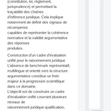
L
(constitution, loi, règlement,
E
jurisprudence) et permettant la
A
traçabilité des chaînes
N
d’inférence juridique. Cela implique
:
notamment de définir des signaux de
M
récompense
A
C
capables de représenter la cohérence
h
normative et la validité argumentative
i
des réponses
n
produites.
e
L
Construction d’un cadre d’évaluation
e
unifié pour le raisonnement juridique
a
L’absence de benchmark représentatif,
r
multilingue et orienté vers la structure
n
argumentative constitue un frein
i
majeur à la progression scientifique
n
g
dans ce domaine.
f
L’objectif est de construire un cadre
.
d’évaluation unifié couvrant plusieurs
.
niveaux de
.
raisonnement juridique qualification,