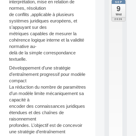
interprétation, mise en relation de
SEP
all
9
da
normes, résolution
M
de conflits ,applicable à plusieurs
Wed
o
2026
systèmes juridiques européens, et
d
s’appuyant sur des
è
métriques capables de mesurer la
l
e
cohérence logique interne et la validité
s
normative au-
e
delà de la simple correspondance
t
textuelle.
a
p
Développement d’une stratégie
p
d’entraînement progressif pour modèle
r
compact
e
La réduction du nombre de paramètres
n
d’un modèle limite mécaniquement sa
t
capacité à
i
s
encoder des connaissances juridiques
s
étendues et des chaînes de
a
raisonnement
g
profondes. L’objectif est de concevoir
e
une stratégie d’entraînement
s