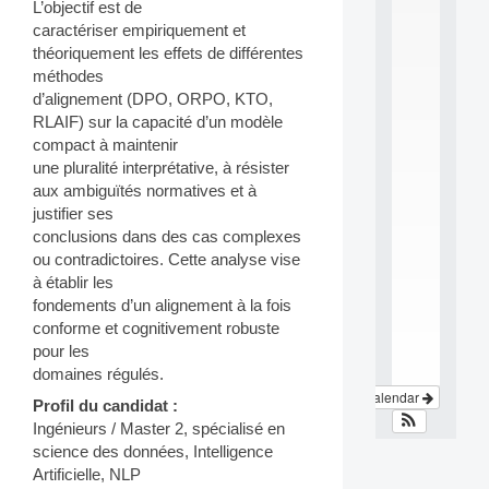
L’objectif est de
e
i
caractériser empiriquement et
n
théoriquement les effets de différentes
t
méthodes
e
d’alignement (DPO, ORPO, KTO,
r
RLAIF) sur la capacité d’un modèle
d
compact à maintenir
i
s
une pluralité interprétative, à résister
c
aux ambiguïtés normatives et à
i
justifier ses
p
conclusions dans des cas complexes
l
ou contradictoires. Cette analyse vise
i
à établir les
n
a
fondements d’un alignement à la fois
.
conforme et cognitivement robuste
.
pour les
.
domaines régulés.
View Calendar
Profil du candidat :
Ingénieurs / Master 2, spécialisé en
science des données, Intelligence
Artificielle, NLP