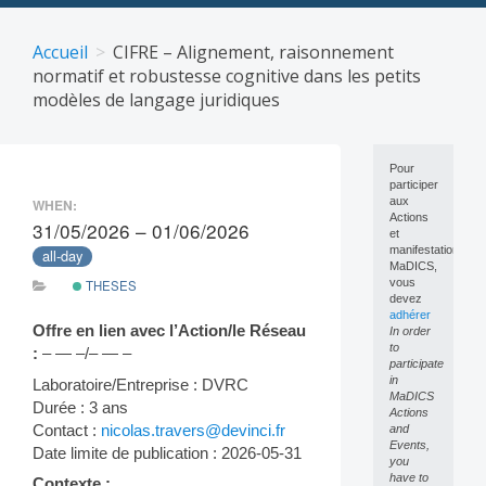
Skip
to
Accueil
CIFRE – Alignement, raisonnement
content
normatif et robustesse cognitive dans les petits
modèles de langage juridiques
Pour
participer
aux
WHEN:
Actions
31/05/2026 – 01/06/2026
et
manifestations
all-day
MaDICS,
vous
THESES
devez
adhérer
Offre en lien avec l’Action/le Réseau
In order
to
:
– — –/– — –
participate
in
Laboratoire/Entreprise : DVRC
MaDICS
Durée : 3 ans
Actions
Contact :
nicolas.travers@devinci.fr
and
Events,
Date limite de publication : 2026-05-31
you
have to
Contexte :