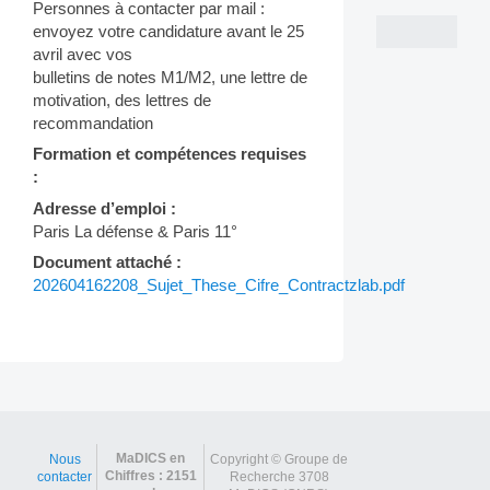
Personnes à contacter par mail :
envoyez votre candidature avant le 25
avril avec vos
bulletins de notes M1/M2, une lettre de
motivation, des lettres de
recommandation
Formation et compétences requises
:
Adresse d’emploi :
Paris La défense & Paris 11°
Document attaché :
202604162208_Sujet_These_Cifre_Contractzlab.pdf
Post
navigation
MaDICS en
Nous
Copyright © Groupe de
Chiffres : 2151
contacter
Recherche 3708