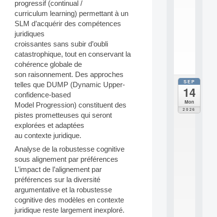
progressif (continual /
e
n
curriculum learning) permettant à un
s
SLM d’acquérir des compétences
c
juridiques
i
croissantes sans subir d’oubli
.
catastrophique, tout en conservant la
.
cohérence globale de
.
son raisonnement. Des approches
SEP
all
telles que DUMP (Dynamic Upper-
14
da
confidence-based
E
Mon
Model Progression) constituent des
c
2026
pistes prometteuses qui seront
o
l
explorées et adaptées
e
au contexte juridique.
t
Analyse de la robustesse cognitive
h
sous alignement par préférences
é
m
L’impact de l’alignement par
a
préférences sur la diversité
t
argumentative et la robustesse
i
cognitive des modèles en contexte
q
juridique reste largement inexploré.
u