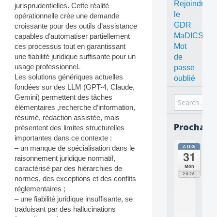
Rejoindre
jurisprudentielles. Cette réalité
le
opérationnelle crée une demande
GDR
croissante pour des outils d’assistance
MaDICS
capables d’automatiser partiellement
Mot
ces processus tout en garantissant
une fiabilité juridique suffisante pour un
de
usage professionnel.
passe
Les solutions génériques actuelles
oublié
fondées sur des LLM (GPT-4, Claude,
Gemini) permettent des tâches
Search
élémentaires ,recherche d’information,
for:
résumé, rédaction assistée, mais
Prochain
présentent des limites structurelles
importantes dans ce contexte :
AUG
– un manque de spécialisation dans le
all
31
da
raisonnement juridique normatif,
C
Mon
caractérisé par des hiérarchies de
O
2026
normes, des exceptions et des conflits
N
réglementaires ;
C
E
– une fiabilité juridique insuffisante, se
P
traduisant par des hallucinations
T