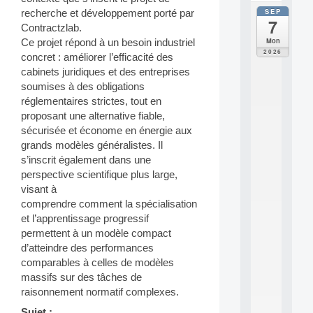
SEP
recherche et développement porté par
all
7
da
Contractzlab.
C
Mon
Ce projet répond à un besoin industriel
F
2026
concret : améliorer l’efficacité des
P
cabinets juridiques et des entreprises
A
soumises à des obligations
I
F
réglementaires strictes, tout en
o
proposant une alternative fiable,
r
sécurisée et économe en énergie aux
H
grands modèles généralistes. Il
u
s’inscrit également dans une
m
perspective scientifique plus large,
a
n
visant à
R
comprendre comment la spécialisation
e
et l’apprentissage progressif
s
permettent à un modèle compact
o
d’atteindre des performances
u
comparables à celles de modèles
r
c
massifs sur des tâches de
e
raisonnement normatif complexes.
s
Sujet :