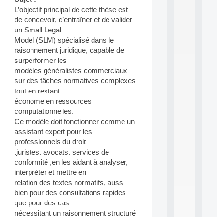
a
n
L’objectif principal de cette thèse est
d
de concevoir, d’entraîner et de valider
P
un Small Legal
.
Model (SLM) spécialisé dans le
.
raisonnement juridique, capable de
.
surperformer les
all
modèles généralistes commerciaux
da
sur des tâches normatives complexes
C
tout en restant
f
P
économe en ressources
:
computationnelles.
M
Ce modèle doit fonctionner comme un
A
assistant expert pour les
C
professionnels du droit
L
,juristes, avocats, services de
E
A
conformité ,en les aidant à analyser,
N
interpréter et mettre en
:
relation des textes normatifs, aussi
M
bien pour des consultations rapides
A
que pour des cas
C
nécessitant un raisonnement structuré
h