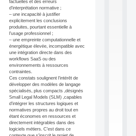
factuelles et des erreurs
S
d’interprétation normative ;
2
– une incapacité à justifier
0
explicitement les conclusions
2
6
produites, pourtant essentielle à
:
l’usage professionnel ;
C
– une empreinte computationnelle et
a
énergétique élevée, incompatible avec
l
une intégration directe dans des
l
workflows SaaS ou des
F
o
environnements à ressources
r
contraintes.
P
Ces constats soulignent l’intérêt de
a
développer des modèles de langage
r
spécialisés, plus compacts ,désignés
t
Small Legal Models (SLM) ,capables
i
c
d’intégrer les structures logiques et
i
normatives propres au droit tout en
p
étant économes en ressources et
.
directement intégrables dans des
.
logiciels métiers. C’est dans ce
.
contexte que s’inscrit le projet de