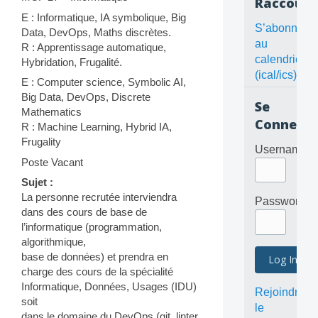
Raccourc
E : Informatique, IA symbolique, Big
S’abonner
Data, DevOps, Maths discrètes.
au
R : Apprentissage automatique,
calendrier
Hybridation, Frugalité.
(ical/ics)
E : Computer science, Symbolic AI,
Big Data, DevOps, Discrete
Se
Mathematics
Connecte
R : Machine Learning, Hybrid IA,
Frugality
Username
Poste Vacant
Sujet :
La personne recrutée interviendra
Password
dans des cours de base de
l’informatique (programmation,
algorithmique,
base de données) et prendra en
charge des cours de la spécialité
Informatique, Données, Usages (IDU)
Rejoindre
soit
le
dans le domaine du DevOps (git, linter,