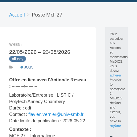
Skip
to
Accueil
Poste McF 27
content
Pour
participer
aux
WHEN:
Actions
22/05/2026 – 23/05/2026
et
manifestations
all-day
MaDICS,
vous
JOBS
devez
adhérer
Offre en lien avec l’Action/le Réseau
In order
to
:
– — –/– — –
participate
in
Laboratoire/Entreprise : LISTIC /
MaDICS
Polytech Annecy Chambéry
Actions
Durée : cdi
and
Events,
Contact :
flavien.vernier@univ-smb.fr
you
Date limite de publication : 2026-05-22
have to
register
Contexte :
MCF 27 – Informatique