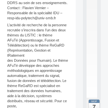
0
DDRS au sein de ses enseignements.
2
Contact : Flavien Vernier –
6
Responsable de la spécialité IDU –
:
resp-idu-polytech@univ-smb.fr
C
a
L’activité de recherche de la personne
l
recrutée s’inscrira dans l’un des deux
l
thèmes du LISTIC : le thème
F
AFuTé (Apprentissage, Fusion et
o
Télédétection) ou le thème ReGaRD
r
P
(Représentation, Gestion et
a
tRaitement
r
des Données pour l’humain). Le thème
t
AFuTé développe des approches
i
méthodologiques en apprentissage
c
automatique, traitement du signal,
i
p
fusion de données et télédétection. Le
.
thème ReGaRD est spécialisé en
.
traitement des données humaines,
.
aide à la décision, systèmes
distribués, réseau et sécurité. Pour ce
SEP
all
7
poste,
da