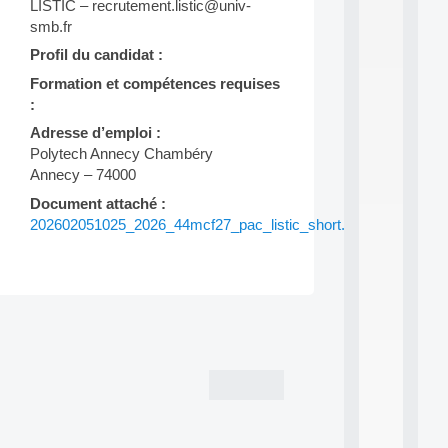
LISTIC – recrutement.listic@univ-
P
smb.fr
.
.
Profil du candidat :
.
Formation et compétences requises
all
:
da
C
Adresse d’emploi :
f
Polytech Annecy Chambéry
P
Annecy – 74000
:
M
Document attaché :
A
202602051025_2026_44mcf27_pac_listic_short.pdf
C
L
E
A
N
Post
:
M
navigation
A
C
h
i
n