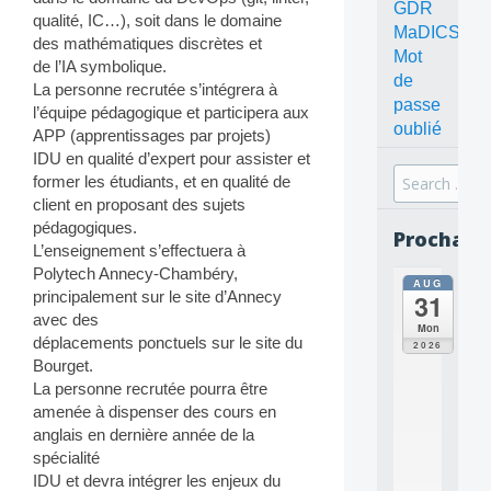
GDR
qualité, IC…), soit dans le domaine
MaDICS
des mathématiques discrètes et
Mot
de l’IA symbolique.
de
La personne recrutée s’intégrera à
passe
l’équipe pédagogique et participera aux
oublié
APP (apprentissages par projets)
IDU en qualité d’expert pour assister et
Search
former les étudiants, et en qualité de
for:
client en proposant des sujets
pédagogiques.
Prochain
L’enseignement s’effectuera à
Polytech Annecy-Chambéry,
AUG
all
principalement sur le site d’Annecy
31
da
avec des
C
Mon
O
déplacements ponctuels sur le site du
2026
N
Bourget.
C
La personne recrutée pourra être
E
amenée à dispenser des cours en
P
anglais en dernière année de la
T
spécialité
S
2
IDU et devra intégrer les enjeux du