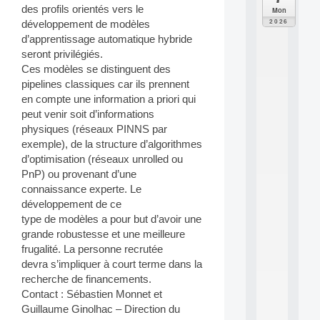
C
des profils orientés vers le
Mon
F
2026
développement de modèles
P
d’apprentissage automatique hybride
A
seront privilégiés.
I
Ces modèles se distinguent des
F
o
pipelines classiques car ils prennent
r
en compte une information a priori qui
H
peut venir soit d’informations
u
physiques (réseaux PINNS par
m
exemple), de la structure d’algorithmes
a
d’optimisation (réseaux unrolled ou
n
R
PnP) ou provenant d’une
e
connaissance experte. Le
s
développement de ce
o
type de modèles a pour but d’avoir une
u
grande robustesse et une meilleure
r
frugalité. La personne recrutée
c
e
devra s’impliquer à court terme dans la
s
recherche de financements.
a
Contact : Sébastien Monnet et
n
Guillaume Ginolhac – Direction du
d