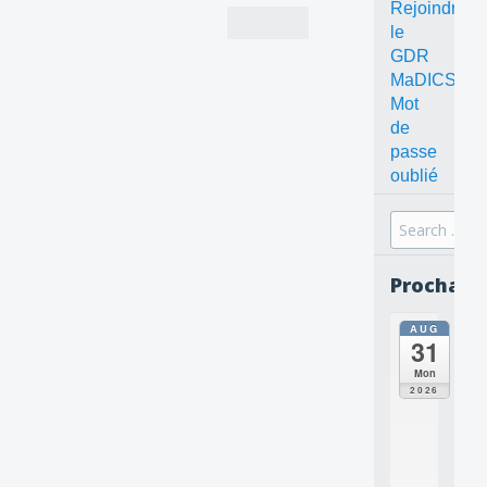
Rejoindre
le
GDR
MaDICS
Mot
de
passe
oublié
Search
for:
Prochain
AUG
all
31
da
C
Mon
O
2026
N
C
E
P
T