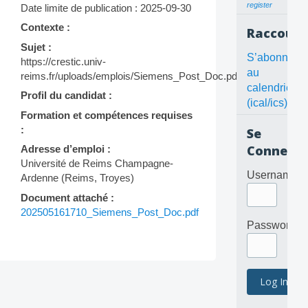
register
Date limite de publication : 2025-09-30
Contexte :
Raccourc
Sujet :
S’abonner
https://crestic.univ-
au
reims.fr/uploads/emplois/Siemens_Post_Doc.pdf
calendrier
Profil du candidat :
(ical/ics)
Formation et compétences requises
:
Se
Connecte
Adresse d’emploi :
Université de Reims Champagne-
Username
Ardenne (Reims, Troyes)
Document attaché :
202505161710_Siemens_Post_Doc.pdf
Password
Post
navigation