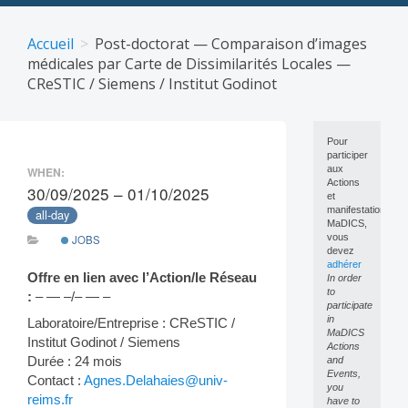
Skip
to
Accueil
Post-doctorat — Comparaison d’images
content
médicales par Carte de Dissimilarités Locales —
CReSTIC / Siemens / Institut Godinot
Pour
participer
aux
WHEN:
Actions
30/09/2025 – 01/10/2025
et
manifestations
all-day
MaDICS,
vous
JOBS
devez
adhérer
Offre en lien avec l’Action/le Réseau
In order
to
:
– — –/– — –
participate
in
Laboratoire/Entreprise : CReSTIC /
MaDICS
Institut Godinot / Siemens
Actions
Durée : 24 mois
and
Events,
Contact :
Agnes.Delahaies@univ-
you
reims.fr
have to