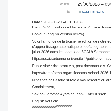
29/06/2026 – 03
WHEN:
CONFERENCES
Date :
2026-06-29 => 2026-07-03
Lieu :
SCAI, Sorbonne Université, 4 place Jussi
Bonjour, (english version bellow)
Voici l’annonce de la troisième édition de notre 
d’apprentissage automatique en océanographie bio
juillet 2026 dans les locaux de SCAI à Sorbonne 
https://scai.sorbonne-universite.fr/public/even
Public visé : doctorant.e.s, post-doctorant.e.s. C
https://framaforms.org/ml4oceans-school-2026
N’hésitez pas à faire suivre à vos réseaux ou au
Cordialement,
Sakina-Dorothée Ayata et Jean-Olivier Irisson.
English version:
####################