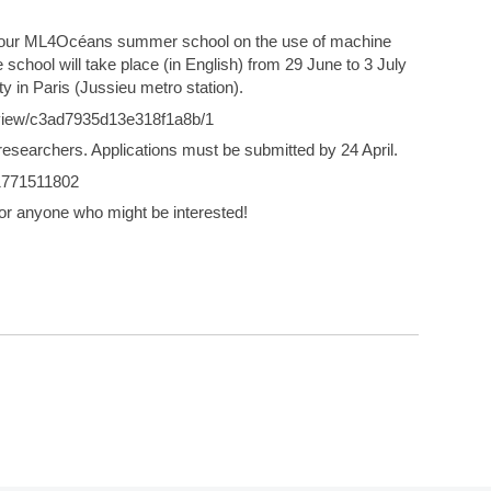
 of our ML4Océans summer school on the use of machine
school will take place (in English) from 29 June to 3 July
 in Paris (Jussieu metro station).
ts/view/c3ad7935d13e318f1a8b/1
researchers. Applications must be submitted by 24 April.
-1771511802
 or anyone who might be interested!