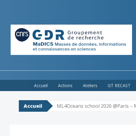
Skip
Accueil
Actions
Ateliers
GT RECAST
to
content
Accueil
ML4Oceans school 2026 @Paris – 