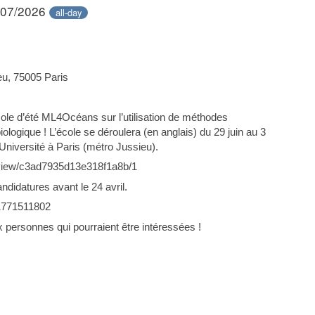
/07/2026
all-day
eu, 75005 Paris
école d’été ML4Océans sur l’utilisation de méthodes
logique ! L’école se déroulera (en anglais) du 29 juin au 3
Université à Paris (métro Jussieu).
ts/view/c3ad7935d13e318f1a8b/1
andidatures avant le 24 avril.
-1771511802
x personnes qui pourraient être intéressées !