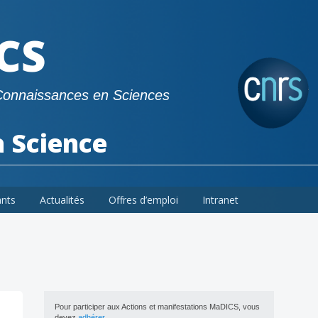
CS
Connaissances en Sciences
a Science
ants
Actualités
Offres d’emploi
Intranet
Pour participer aux Actions et manifestations MaDICS, vous
devez
adhérer