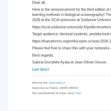
Dear all,
Here is the announcement for the third edition
learning methods in biological oceanography! The 
2026 at the SCAI premises at Sorbonne University
https://scai.sorbonne-universite.fr/public/even
Target audience: doctoral students, postdoctoral 
https://framaforms.org/ml4oceans-school-2026
Please feel free to share this with your networks
Best regards,
Sakina-Dorothée Ayata et Jean-Olivier Irisson.
Lien direct
Notre site web :
www.madics.fr
Suivez-nous sur Tweeter : @GDR_MADICS
Pour vous désabonner de la liste, suivre
ce lien
.