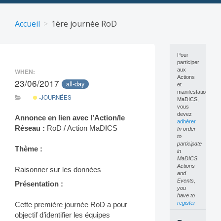
Skip
to
Accueil
1ère journée RoD
content
Pour
participer
aux
WHEN:
Actions
23/06/2017
all-day
et
manifestations
·JOURNÉES
MaDICS,
vous
devez
Annonce en lien avec l’Action/le
adhérer
Réseau :
RoD / Action MaDICS
In order
to
participate
Thème :
in
MaDICS
Actions
Raisonner sur les données
and
Events,
Présentation :
you
have to
register
Cette première journée RoD a pour
objectif d’identifier les équipes