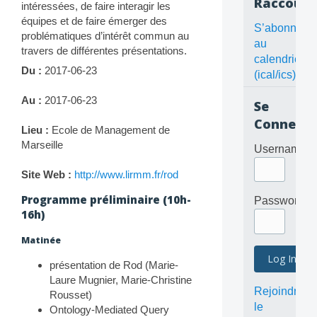
Raccourc
intéressées, de faire interagir les
équipes et de faire émerger des
S’abonner
problématiques d’intérêt commun au
au
travers de différentes présentations.
calendrier
Du :
2017-06-23
(ical/ics)
Au :
2017-06-23
Se
Connecte
Lieu :
Ecole de Management de
Marseille
Username
Site Web :
http://www.lirmm.fr/rod
Programme préliminaire (10h-
Password
16h)
Matinée
présentation de Rod (Marie-
Laure Mugnier, Marie-Christine
Rejoindre
Rousset)
le
Ontology-Mediated Query