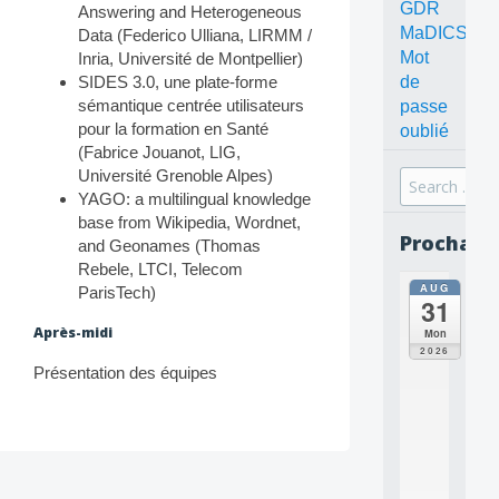
GDR
Answering and Heterogeneous
MaDICS
Data (Federico Ulliana, LIRMM /
Mot
Inria, Université de Montpellier)
de
SIDES 3.0, une plate-forme
sémantique centrée utilisateurs
passe
pour la formation en Santé
oublié
(Fabrice Jouanot, LIG,
Université Grenoble Alpes)
Search
YAGO: a multilingual knowledge
for:
base from Wikipedia, Wordnet,
Prochain
and Geonames (Thomas
Rebele, LTCI, Telecom
AUG
all
ParisTech)
31
da
C
Après-midi
Mon
O
2026
N
Présentation des équipes
C
E
P
T
S
Post
2