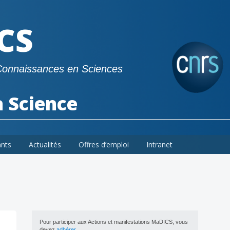
CS
Connaissances en Sciences
a Science
ants
Actualités
Offres d’emploi
Intranet
Pour participer aux Actions et manifestations MaDICS, vous
devez
adhérer