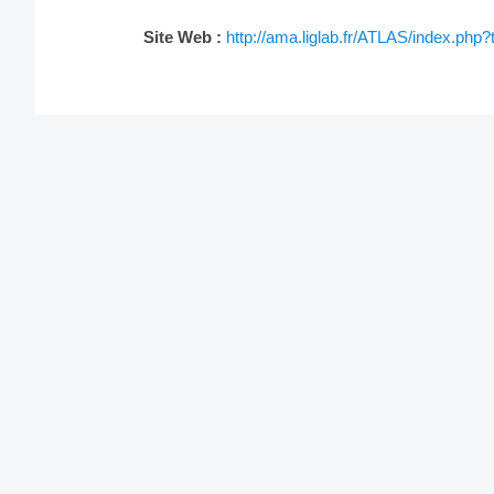
Site Web :
http://ama.liglab.fr/ATLAS/index.ph
Post
navigation