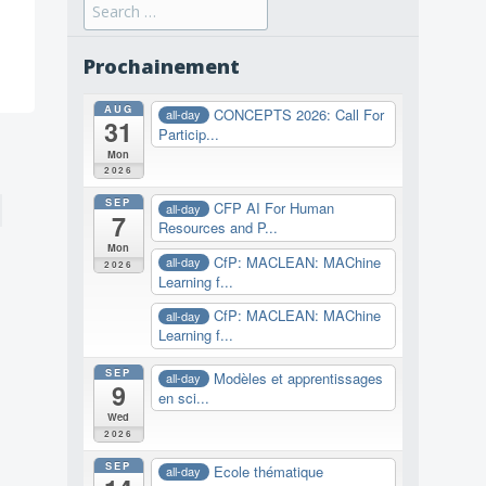
Search
for:
Prochainement
AUG
CONCEPTS 2026: Call For
all-day
31
Particip...
Mon
2026
SEP
CFP AI For Human
all-day
7
Resources and P...
Mon
CfP: MACLEAN: MAChine
all-day
2026
Learning f...
CfP: MACLEAN: MAChine
all-day
Learning f...
SEP
Modèles et apprentissages
all-day
9
en sci...
Wed
2026
SEP
Ecole thématique
all-day