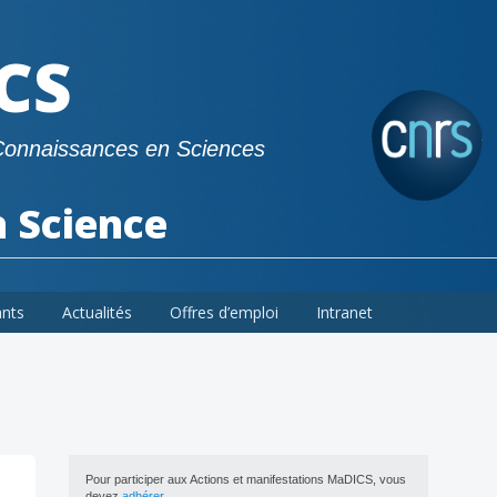
CS
Connaissances en Sciences
a Science
ants
Actualités
Offres d’emploi
Intranet
Pour participer aux Actions et manifestations MaDICS, vous
devez
adhérer