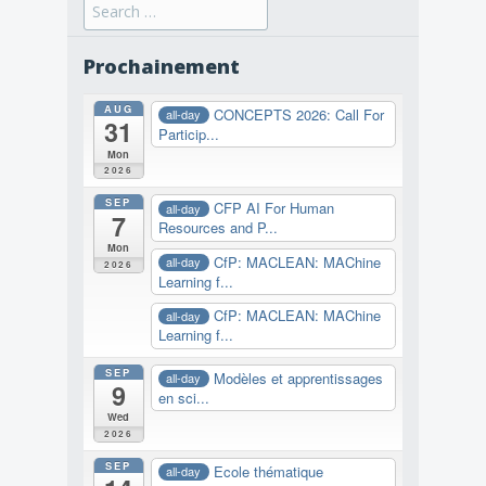
Search
for:
Prochainement
AUG
CONCEPTS 2026: Call For
all-day
31
Particip...
Mon
2026
SEP
CFP AI For Human
all-day
7
Resources and P...
Mon
CfP: MACLEAN: MAChine
all-day
2026
Learning f...
CfP: MACLEAN: MAChine
all-day
Learning f...
SEP
Modèles et apprentissages
all-day
9
en sci...
Wed
2026
SEP
Ecole thématique
all-day