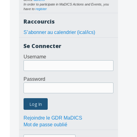
In order to participate in MaDICS Actions and Events, you
have to
register
Raccourcis
S’abonner au calendrier (ical/ics)
Se Connecter
ion des résidus de tir
onformité réglementaire (CIFRE)
icable des TRAjectoires CEllulaires chez les organismes âgés
Username
Password
Rejoindre le GDR MaDICS
Mot de passe oublié