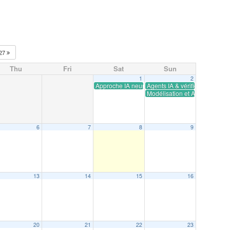
27
Thu
Fri
Sat
Sun
1
2
Approche IA neuro-symbolique pour la classificat
Agents IA & vérification de c
Modélisation et Analyse expl
6
7
8
9
13
14
15
16
20
21
22
23