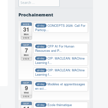
Search
for:
Prochainement
NN
AUG
CONCEPTS 2026: Call For
all-day
31
Particip...
Mon
2026
SEP
CFP AI For Human
all-day
7
Resources and P...
Mon
CfP: MACLEAN: MAChine
all-day
2026
Learning f...
CfP: MACLEAN: MAChine
all-day
Learning f...
SEP
Modèles et apprentissages
all-day
9
en sci...
Wed
2026
SEP
Ecole thématique
all-day