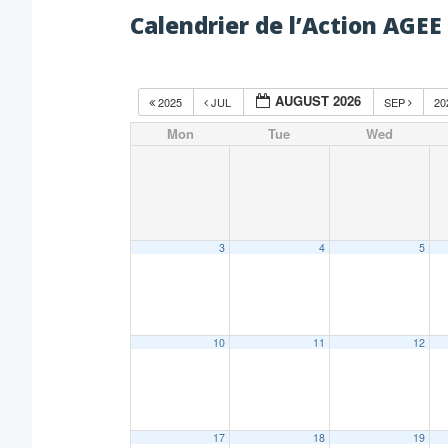
Calendrier de l’Action AGEE
AUGUST 2026
2025
JUL
SEP
20
Mon
Tue
Wed
3
4
5
10
11
12
17
18
19