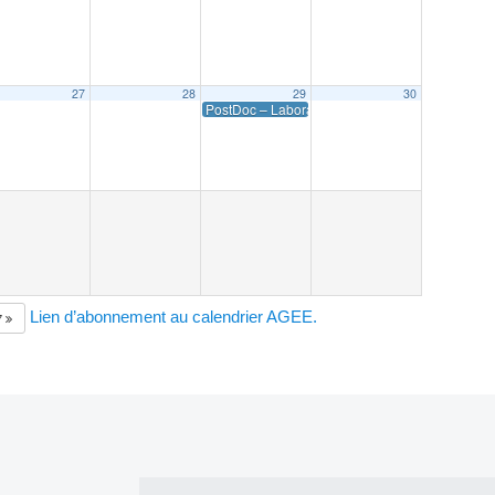
27
28
29
30
PostDoc – Laboratoire LISTIC – Chambery – G
Lien d’abonnement au calendrier AGEE.
7