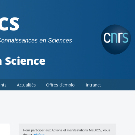
CS
Connaissances en Sciences
a Science
ants
Actualités
Offres d’emploi
Intranet
Pour participer aux Actions et manifestations MaDICS, vous
devez
adhérer