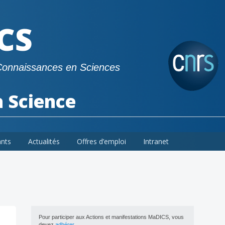
CS
Connaissances en Sciences
a Science
ants
Actualités
Offres d’emploi
Intranet
Pour participer aux Actions et manifestations MaDICS, vous
devez
adhérer