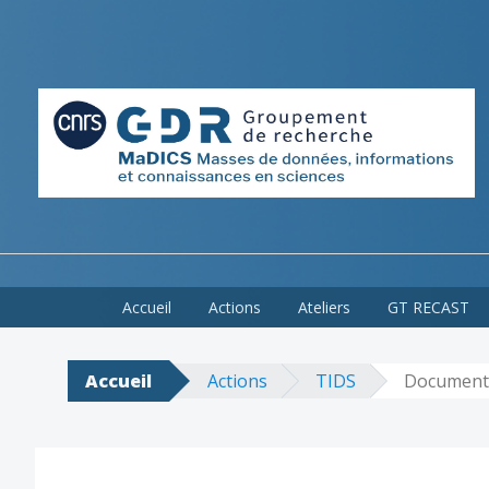
Skip
Accueil
Actions
Ateliers
GT RECAST
to
content
Accueil
Actions
TIDS
Document