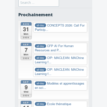
Search
for:
Prochainement
AUG
CONCEPTS 2026: Call For
all-day
31
Particip...
Mon
2026
SEP
CFP AI For Human
all-day
7
Resources and P...
Mon
CfP: MACLEAN: MAChine
all-day
2026
Learning f...
CfP: MACLEAN: MAChine
all-day
Learning f...
SEP
Modèles et apprentissages
all-day
9
en sci...
Wed
2026
SEP
Ecole thématique
all-day