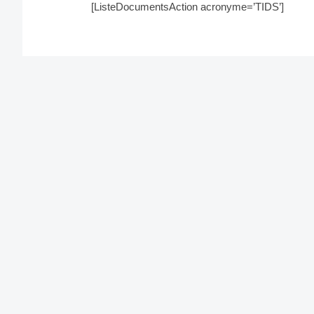
[ListeDocumentsAction acronyme=’TIDS’]