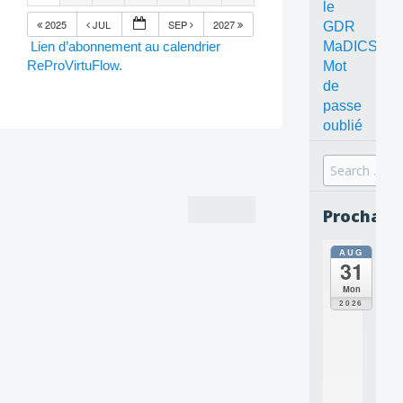
le
2025
JUL
SEP
2027
GDR
Lien d’abonnement au calendrier
MaDICS
ReProVirtuFlow.
Mot
de
passe
oublié
Search
for:
Prochain
AUG
all
31
da
C
Mon
O
2026
N
C
E
P
T
S