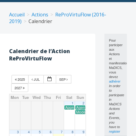
Skip
to
Accueil
Actions
ReProVirtuFlow (2016-
content
2019)
Calendrier
Pour
participer
Calendrier de l’Action
aux
Actions
ReProVirtuFlow
et
manifestations
MaDICS,
vous
devez
2025
JUL
SEP
adhérer
In order
2027
to
participate
Mon
Tue
Wed
Thu
Fri
Sat
Sun
in
1
2
MaDICS
Approche IA neuro-symbolique pour la classi
Agents IA & vérification de conformi
Actions
Modélisation et Analyse explicable 
and
Events,
you
have to
3
4
5
6
7
8
9
register